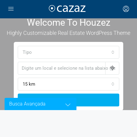
Welcome To Houzez
→
Highly Customizable Real Estate WordPress Theme
Tipo
15 km
Buscar
Busca Avançada