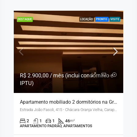
A
DESTAQUE
LOCAÇÃO
PRONTO
VISITE
R$ 2.900,00 / mês (inclui condomínio e
IPTU)
Apartamento mobiliado 2 dormitórios na Granja Viana
Estrada João Fasoli, 415 - Chácara Granja Velha, Carapicuíba - SP, Brasil
2
1
1
46
m²
APARTAMENTO PADRÃO, APARTAMENTOS