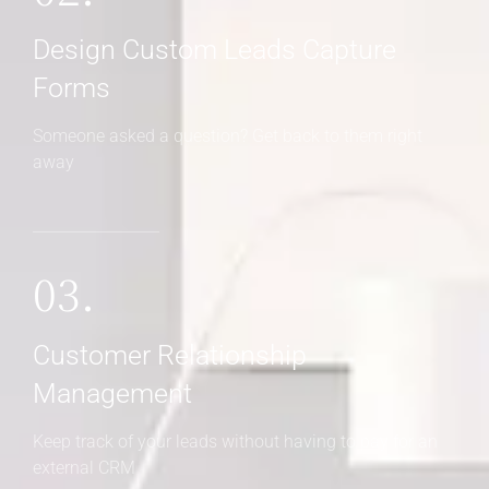
Design Custom Leads Capture
Forms
Someone asked a question? Get back to them right
away
03.
Customer Relationship
Management
Keep track of your leads without having to pay for an
external CRM