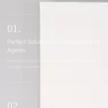
01.
Perfect Solution For Designers And
Agents
Never miss a sale! It's never been easier to turn leads
into real customers
02.