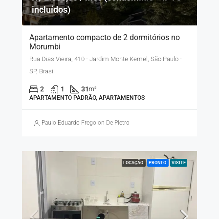
incluídos)
Apartamento compacto de 2 dormitórios no
Morumbi
Rua Dias Vieira, 410 - Jardim Monte Kemel, São Paulo -
SP, Brasil
2
1
31
m²
APARTAMENTO PADRÃO, APARTAMENTOS
Paulo Eduardo Fregolon De Pietro
LOCAÇÃO
PRONTO
VISITE