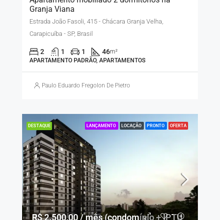
Granja Viana
Estrada João Fasoli, 415 - Chácara Granja Velha,
Carapicuíba - SP, Brasil
2
1
1
46
m²
APARTAMENTO PADRÃO, APARTAMENTOS
Paulo Eduardo Fregolon De Pietro
LANÇAMENTO
LOCAÇÃO
PRONTO
OFERTA
DESTAQUE
R$ 2.500,00 / mês (condomínio + IPTU