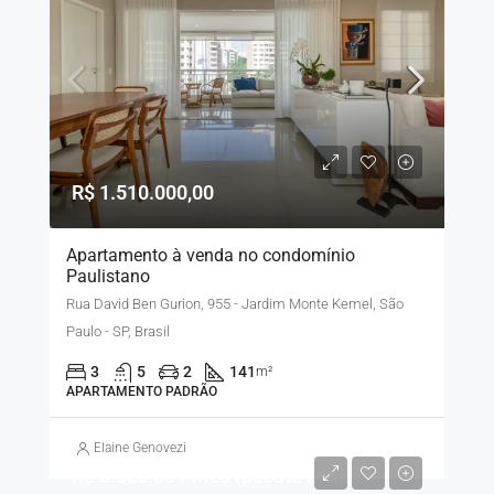
R$ 1.510.000,00
Apartamento à venda no condomínio
Paulistano
Rua David Ben Gurion, 955 - Jardim Monte Kemel, São
Paulo - SP, Brasil
3
5
2
141
m²
APARTAMENTO PADRÃO
Elaine Genovezi
R$ 8.500,00 / mês (pacote inclui