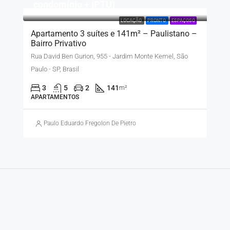
condomínio + IPTU)
LOCAÇÃO
PRONTO
ESPAÇOSO
Apartamento 3 suítes e 141m² – Paulistano –
Bairro Privativo
Rua David Ben Gurion, 955 - Jardim Monte Kemel, São
Paulo - SP, Brasil
3
5
2
141
m²
APARTAMENTOS
Paulo Eduardo Fregolon De Pietro