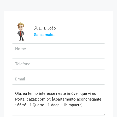
D. T. João
Saiba mais...