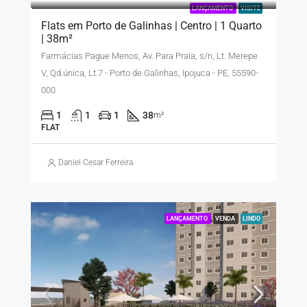
LANÇAMENTO
VISITE
Flats em Porto de Galinhas | Centro | 1 Quarto
| 38m²
Farmácias Pague Menos, Av. Para Praia, s/n, Lt. Merepe
V, Qd.única, Lt.7 - Porto de Galinhas, Ipojuca - PE, 55590-
000
1
1
1
38
m²
FLAT
Daniel Cesar Ferreira
LANÇAMENTO
VENDA
LINDO