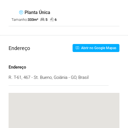
Planta Única
Tamanho:
333m²
5
6
Endereço
Abrir no Google Mapas
Endereço
R. T-61, 467 - St. Bueno, Goiânia - GO, Brasil