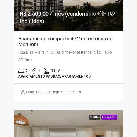
R$ 2.500,00 / mês (condomínio + IPTU
incluídos)
Apartamento compacto de 2 dormitórios no
Morumbi
Rua Dias Vieira, 410 - Jardim Monte Kemel, São Paulo -
SP, Brasil
2
1
31
m²
APARTAMENTO PADRÃO, APARTAMENTOS
Paulo Eduardo Fregolon De Pietro
VENDA
ESPAÇOSO