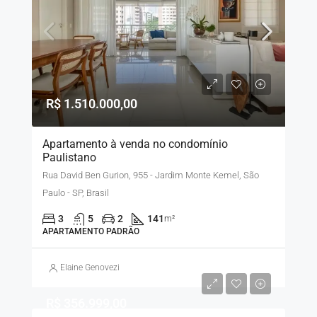
R$ 1.510.000,00
Apartamento à venda no condomínio
Paulistano
Rua David Ben Gurion, 955 - Jardim Monte Kemel, São
Paulo - SP, Brasil
3
5
2
141
m²
APARTAMENTO PADRÃO
Elaine Genovezi
R$ 356.999,00