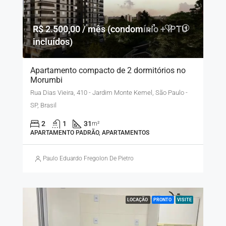
R$ 2.500,00 / mês (condomínio + IPTU
incluídos)
Apartamento compacto de 2 dormitórios no
Morumbi
Rua Dias Vieira, 410 - Jardim Monte Kemel, São Paulo -
SP, Brasil
2
1
31
m²
APARTAMENTO PADRÃO, APARTAMENTOS
Paulo Eduardo Fregolon De Pietro
LOCAÇÃO
PRONTO
VISITE