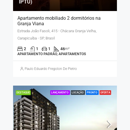
IPTU)
Apartamento mobiliado 2 dormitórios na
Granja Viana
Estrada João Fasoli, 415 - Chácara Granja Velha,
Carapicuíba - SP, Brasil
2
1
1
46
m²
APARTAMENTO PADRÃO, APARTAMENTOS
Paulo Eduardo Fregolon De Pietro
LANÇAMENTO
LOCAÇÃO
PRONTO
OFERTA
DESTAQUE