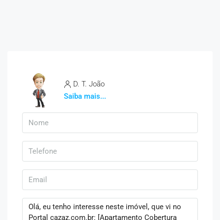
D. T. João
Saiba mais...