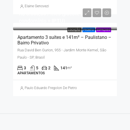
Elaine Genovezi
R$ 8.500,00 / mês (pacote inclui
condomínio + IPTU)
LOCAÇÃO
PRONTO
ESPAÇOSO
Apartamento 3 suítes e 141m² – Paulistano –
Bairro Privativo
Rua David Ben Gurion, 955 - Jardim Monte Kemel, São
Paulo - SP, Brasil
3
5
2
141
m²
APARTAMENTOS
Paulo Eduardo Fregolon De Pietro