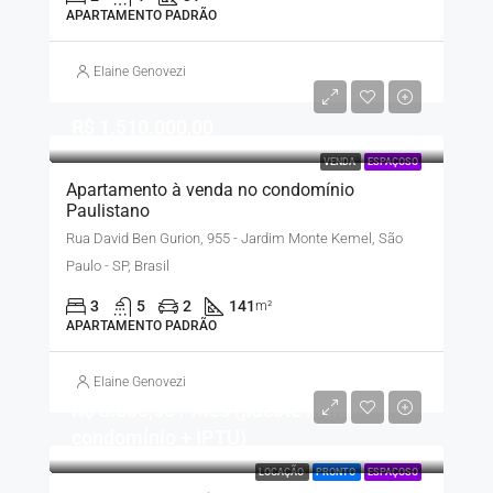
APARTAMENTO PADRÃO
Elaine Genovezi
R$ 1.510.000,00
VENDA
ESPAÇOSO
Apartamento à venda no condomínio
Paulistano
Rua David Ben Gurion, 955 - Jardim Monte Kemel, São
Paulo - SP, Brasil
3
5
2
141
m²
APARTAMENTO PADRÃO
Elaine Genovezi
R$ 8.500,00 / mês (pacote inclui
condomínio + IPTU)
LOCAÇÃO
PRONTO
ESPAÇOSO