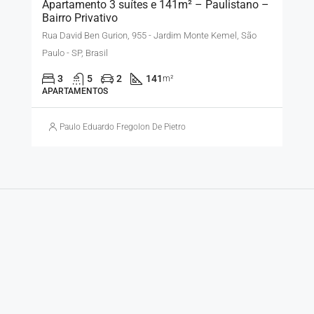
Apartamento 3 suítes e 141m² – Paulistano –
Bairro Privativo
Rua David Ben Gurion, 955 - Jardim Monte Kemel, São
Paulo - SP, Brasil
3
5
2
141
m²
APARTAMENTOS
Paulo Eduardo Fregolon De Pietro