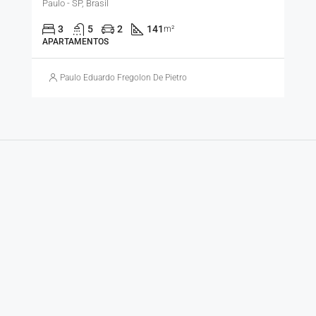
Paulo - SP, Brasil
3
5
2
141
m²
APARTAMENTOS
Paulo Eduardo Fregolon De Pietro