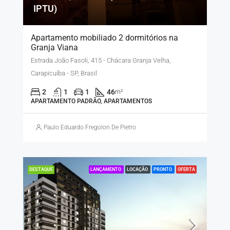
IPTU)
Apartamento mobiliado 2 dormitórios na
Granja Viana
Estrada João Fasoli, 415 - Chácara Granja Velha,
Carapicuíba - SP, Brasil
2
1
1
46
m²
APARTAMENTO PADRÃO, APARTAMENTOS
Paulo Eduardo Fregolon De Pietro
LANÇAMENTO
LOCAÇÃO
PRONTO
OFERTA
DESTAQUE