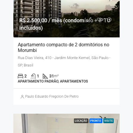
R$ 2.500,00 / mês (condomínio + IPTU
incluídos)
Apartamento compacto de 2 dormitórios no
Morumbi
Rua Dias Vieira, 410 - Jardim Monte Kemel, São Paulo -
SP, Brasil
2
1
31
m²
APARTAMENTO PADRÃO, APARTAMENTOS
Paulo Eduardo Fregolon De Pietro
LOCAÇÃO
PRONTO
VISITE