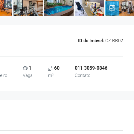
ID do Imóvel:
CZ-RR02
1
60
011 3059-0846
eiro
Vaga
m²
Contato