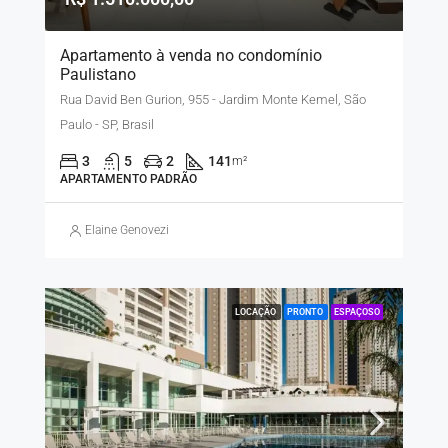
Apartamento à venda no condomínio
Paulistano
Rua David Ben Gurion, 955 - Jardim Monte Kemel, São
Paulo - SP, Brasil
3
5
2
141
m²
APARTAMENTO PADRÃO
Elaine Genovezi
LOCAÇÃO
PRONTO
ESPAÇOSO