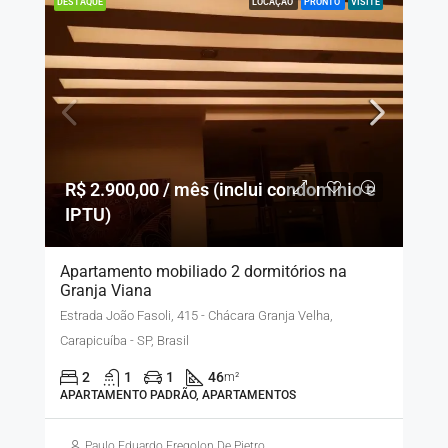
LOCAÇÃO
PRONTO
VISITE
DESTAQUE
R$ 2.900,00 / mês (inclui condomínio e
IPTU)
Apartamento mobiliado 2 dormitórios na
Granja Viana
Estrada João Fasoli, 415 - Chácara Granja Velha,
Carapicuíba - SP, Brasil
2
1
1
46
m²
APARTAMENTO PADRÃO, APARTAMENTOS
Paulo Eduardo Fregolon De Pietro