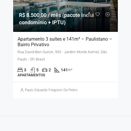
R$ 8.500,00 / mês (pacote inclui
condomínio + IPTU)
Apartamento 3 suítes e 141m² – Paulistano –
Bairro Privativo
Rua David Ben Gurion, 955 - Jardim Monte Kemel, São
Paulo - SP, Brasil
3
5
2
141
m²
APARTAMENTOS
Paulo Eduardo Fregolon De Pietro