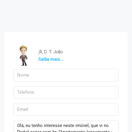
D. T. João
Saiba mais...