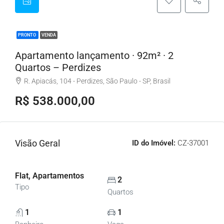
PRONTO
VENDA
Apartamento lançamento · 92m² · 2
Quartos – Perdizes
R. Apiacás, 104 - Perdizes, São Paulo - SP, Brasil
R$ 538.000,00
Visão Geral
ID do Imóvel:
CZ-37001
Flat, Apartamentos
2
Tipo
Quartos
1
1