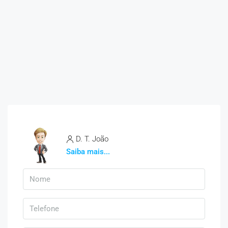
D. T. João
Saiba mais...