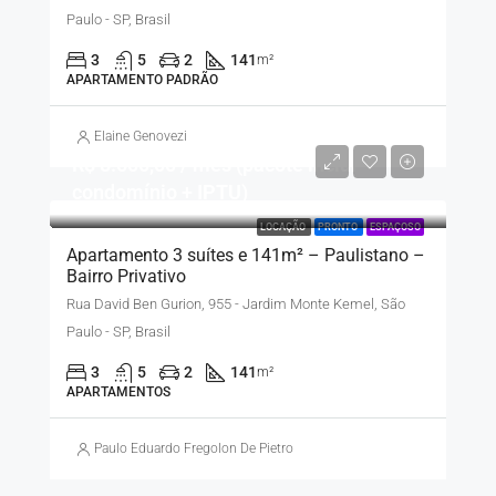
Paulo - SP, Brasil
3
5
2
141
m²
APARTAMENTO PADRÃO
Elaine Genovezi
R$ 8.500,00 / mês (pacote inclui
condomínio + IPTU)
LOCAÇÃO
PRONTO
ESPAÇOSO
Apartamento 3 suítes e 141m² – Paulistano –
Bairro Privativo
Rua David Ben Gurion, 955 - Jardim Monte Kemel, São
Paulo - SP, Brasil
3
5
2
141
m²
APARTAMENTOS
Paulo Eduardo Fregolon De Pietro