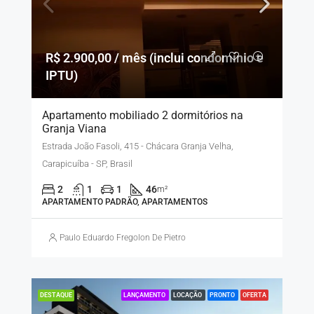
R$ 2.900,00 / mês (inclui condomínio e
IPTU)
Apartamento mobiliado 2 dormitórios na
Granja Viana
Estrada João Fasoli, 415 - Chácara Granja Velha,
Carapicuíba - SP, Brasil
2
1
1
46
m²
APARTAMENTO PADRÃO, APARTAMENTOS
Paulo Eduardo Fregolon De Pietro
LANÇAMENTO
LOCAÇÃO
PRONTO
OFERTA
DESTAQUE