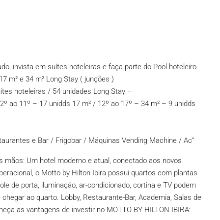
o, invista em suítes hoteleiras e faça parte do Pool hoteleiro.
 m² e 34 m² Long Stay ( junções )
ítes hoteleiras / 54 unidades Long Stay –
 2º ao 11º – 17 unidds 17 m² / 12º ao 17º – 34 m² – 9 unidds
aurantes e Bar / Frigobar / Máquinas Vending Machine / Ac”
s mãos: Um hotel moderno e atual, conectado aos novos
eracional, o Motto by Hilton Ibira possui quartos com plantas
ole de porta, iluminação, ar-condicionado, cortina e TV podem
chegar ao quarto. Lobby, Restaurante-Bar, Academia, Salas de
nheça as vantagens de investir no MOTTO BY HILTON IBIRA: