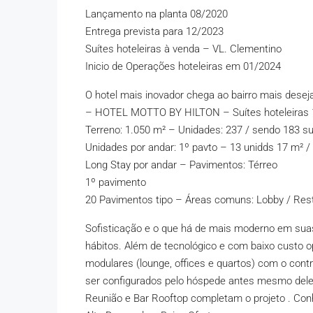
Lançamento na planta 08/2020
Entrega prevista para 12/2023
Suítes hoteleiras à venda – VL. Clementino
Inicio de Operações hoteleiras em 01/2024
O hotel mais inovador chega ao bairro mais desejad
– HOTEL MOTTO BY HILTON – Suítes hoteleiras 17
Terreno: 1.050 m² – Unidades: 237 / sendo 183 su
Unidades por andar: 1º pavto – 13 unidds 17 m² /
Long Stay por andar – Pavimentos: Térreo
1º pavimento
20 Pavimentos tipo – Áreas comuns: Lobby / Rest
Sofisticação e o que há de mais moderno em sua
hábitos. Além de tecnológico e com baixo custo op
modulares (lounge, offices e quartos) com o contr
ser configurados pelo hóspede antes mesmo dele 
Reunião e Bar Rooftop completam o projeto . Co