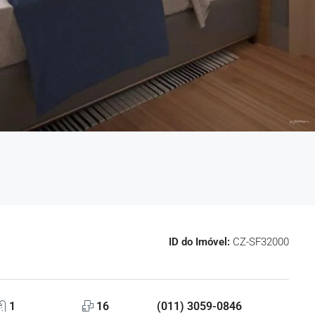
ID do Imóvel:
CZ-SF32000
1
16
(011) 3059-0846