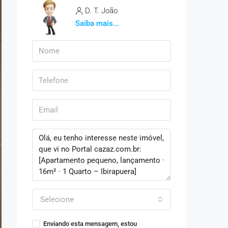
D. T. João
Saiba mais...
Selecione
Enviando esta mensagem, estou