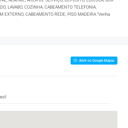
TAL, ALARME, ÁREA DE SERVIÇO, DEPÓSITO, EDÍCULA, BOX
DO, LAVABO, COZINHA, CABEAMENTO TELEFONIA,
M EXTERNO, CABEAMENTO REDE, PISO MADEIRA.”Venha
Abrir no Google Mapas
asil