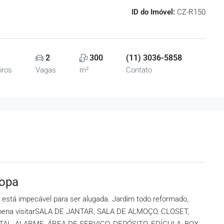
ID do Imóvel:
CZ-R150
2
300
(11) 3036-5858
iros
Vagas
m²
Contato
ropa
 está impecável para ser alugada. Jardim todo reformado,
a pena visitarSALA DE JANTAR, SALA DE ALMOÇO, CLOSET,