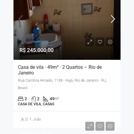
R$ 245.000,00
Casa de vila · 49m² · 2 Quartos – Rio de
Janeiro
Rua Carolina Amado, 1138 - Irajá, Rio de Janeiro - RJ,
Brasil
2
2
49
m²
CASA DE VILA, CASAS
D. T. João