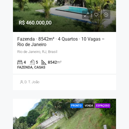
R$ 460.000,00
Fazenda · 8542m² · 4 Quartos · 10 Vagas –
Rio de Janeiro
Rio de Janeiro, RJ, Brasil
4
5
8542
m²
FAZENDA, CASAS
D. T. João
PRONTO
VENDA
ESPAÇOSO