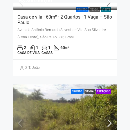
R$ 360.000,00
PRONTO
VENDA
VISITE
Casa de vila · 60m² · 2 Quartos · 1 Vaga – São
Paulo
Avenida Antônio Bernardo Silvestre - Vila Sao Silvestre
(Zona Leste), São Paulo - SP, Brasil
2
1
1
60
m²
CASA DE VILA, CASAS
D. T. João
PRONTO
VENDA
ESPAÇOSO