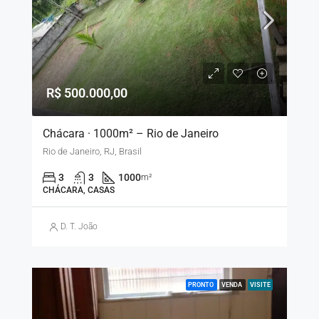
R$ 500.000,00
Chácara · 1000m² – Rio de Janeiro
Rio de Janeiro, RJ, Brasil
3
3
1000
m²
CHÁCARA, CASAS
D. T. João
PRONTO
VENDA
VISITE