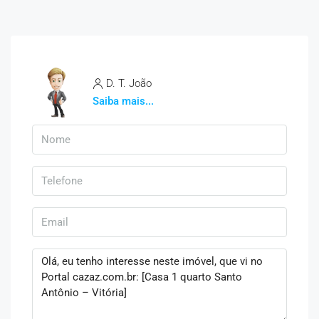
D. T. João
Saiba mais...