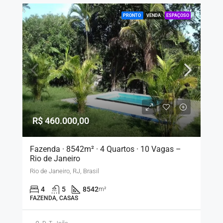
PRONTO
VENDA
ESPAÇOSO
R$ 460.000,00
Fazenda · 8542m² · 4 Quartos · 10 Vagas –
Rio de Janeiro
Rio de Janeiro, RJ, Brasil
4
5
8542
m²
FAZENDA, CASAS