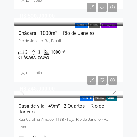
D. T. João
R$ 500.000,00
PRONTO
VENDA
ESPAÇOSO
Chácara · 1000m² – Rio de Janeiro
Rio de Janeiro, RJ, Brasil
3
3
1000
m²
CHÁCARA, CASAS
D. T. João
R$ 245.000,00
PRONTO
VENDA
VISITE
Casa de vila · 49m² · 2 Quartos – Rio de
Janeiro
Rua Carolina Amado, 1138 - Irajá, Rio de Janeiro - RJ,
Brasil