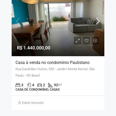
R$ 1.440.000,00
Casa à venda no condomínio Paulistano
Rua David Ben Gurion, 955 - Jardim Monte Kemel, São
Paulo - SP, Brasil
3
4
2
92
m²
CASA DE CONDOMÍNIO, CASAS
Elaine Genovezi