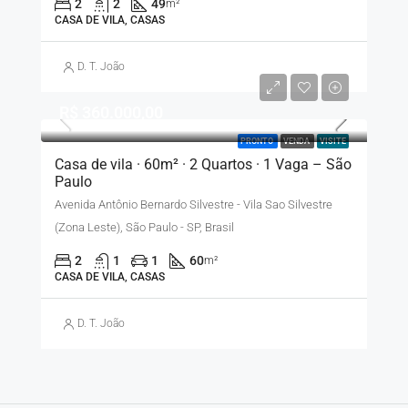
2
2
49
m²
CASA DE VILA, CASAS
D. T. João
R$ 360.000,00
PRONTO
VENDA
VISITE
Casa de vila · 60m² · 2 Quartos · 1 Vaga – São
Paulo
Avenida Antônio Bernardo Silvestre - Vila Sao Silvestre
(Zona Leste), São Paulo - SP, Brasil
2
1
1
60
m²
CASA DE VILA, CASAS
D. T. João