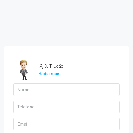
D. T. João
Saiba mais...