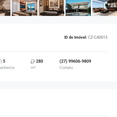
ID do Imóvel:
CZ-CA0015
5
280
(27) 99606-9809
anheiros
m²
Contato