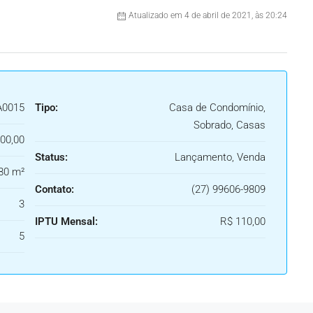
Atualizado em 4 de abril de 2021, às 20:24
A0015
Tipo:
Casa de Condomínio,
Sobrado, Casas
00,00
Status:
Lançamento, Venda
80 m²
Contato:
(27) 99606-9809
3
IPTU Mensal:
R$ 110,00
5