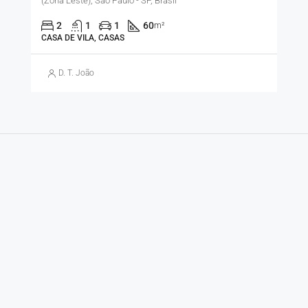
(Zona Leste), São Paulo - SP, Brasil
2
1
1
60
m²
CASA DE VILA, CASAS
D. T. João