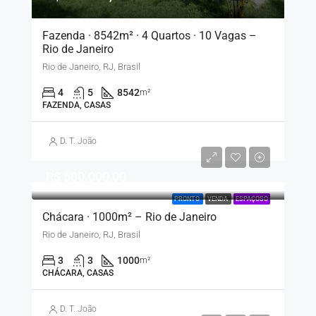
Fazenda · 8542m² · 4 Quartos · 10 Vagas –
Rio de Janeiro
Rio de Janeiro, RJ, Brasil
4
5
8542
m²
FAZENDA, CASAS
D. T. João
R$ 500.000,00
PRONTO
VENDA
ESPAÇOSO
Chácara · 1000m² – Rio de Janeiro
Rio de Janeiro, RJ, Brasil
3
3
1000
m²
CHÁCARA, CASAS
D. T. João