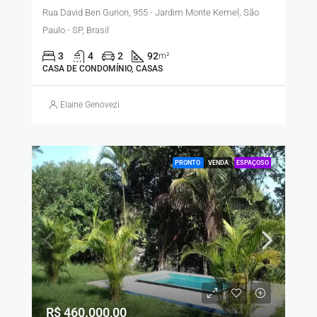
Rua David Ben Gurion, 955 - Jardim Monte Kemel, São
Paulo - SP, Brasil
3
4
2
92
m²
CASA DE CONDOMÍNIO, CASAS
Elaine Genovezi
PRONTO
VENDA
ESPAÇOSO
R$ 460.000,00