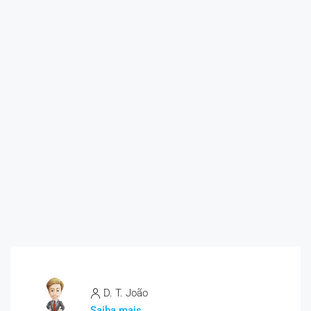
D. T. João
Saiba mais...