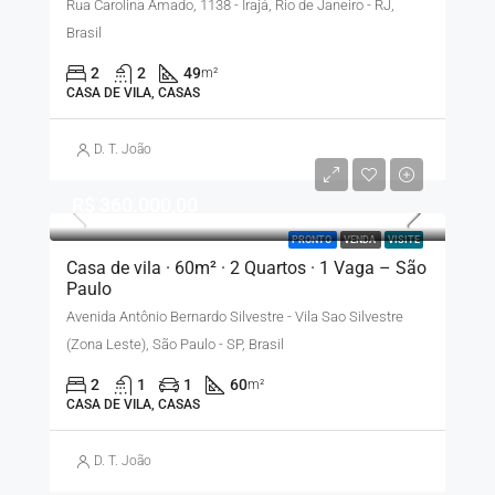
Rua Carolina Amado, 1138 - Irajá, Rio de Janeiro - RJ,
Brasil
2
2
49
m²
CASA DE VILA, CASAS
D. T. João
R$ 360.000,00
PRONTO
VENDA
VISITE
Casa de vila · 60m² · 2 Quartos · 1 Vaga – São
Paulo
Avenida Antônio Bernardo Silvestre - Vila Sao Silvestre
(Zona Leste), São Paulo - SP, Brasil
2
1
1
60
m²
CASA DE VILA, CASAS
D. T. João