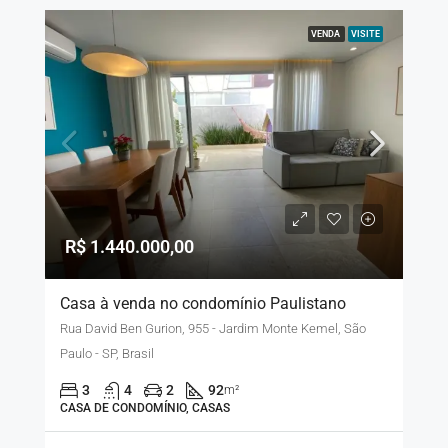
VENDA
VISITE
R$ 1.440.000,00
Casa à venda no condomínio Paulistano
Rua David Ben Gurion, 955 - Jardim Monte Kemel, São
Paulo - SP, Brasil
3
4
2
92
m²
CASA DE CONDOMÍNIO, CASAS