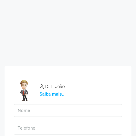
D. T. João
Saiba mais...