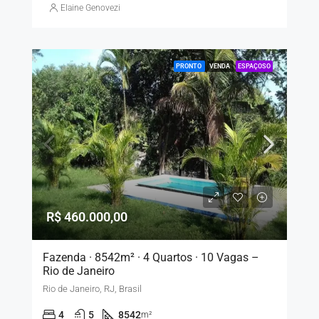
Elaine Genovezi
PRONTO
VENDA
ESPAÇOSO
R$ 460.000,00
Fazenda · 8542m² · 4 Quartos · 10 Vagas –
Rio de Janeiro
Rio de Janeiro, RJ, Brasil
4
5
8542
m²