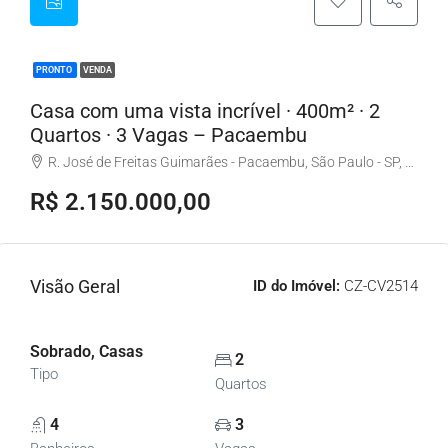
PRONTO
VENDA
Casa com uma vista incrível · 400m² · 2
Quartos · 3 Vagas – Pacaembu
R. José de Freitas Guimarães - Pacaembu, São Paulo - SP, Brasil
R$ 2.150.000,00
Visão Geral
ID do Imóvel:
CZ-CV2514
Sobrado, Casas
2
Tipo
Quartos
4
3