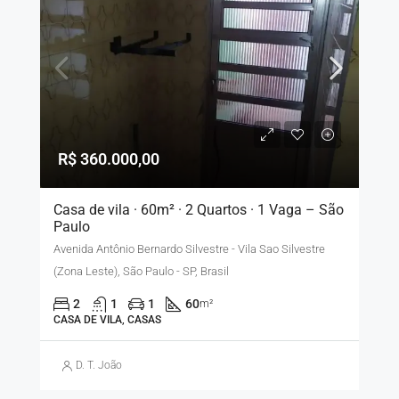
R$ 360.000,00
Casa de vila · 60m² · 2 Quartos · 1 Vaga – São
Paulo
Avenida Antônio Bernardo Silvestre - Vila Sao Silvestre
(Zona Leste), São Paulo - SP, Brasil
2
1
1
60
m²
CASA DE VILA, CASAS
D. T. João