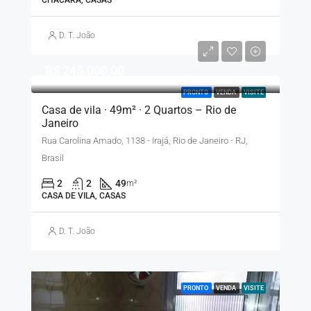
D. T. João
R$ 245.000,00
PRONTO
VENDA
VISITE
Casa de vila · 49m² · 2 Quartos – Rio de
Janeiro
Rua Carolina Amado, 1138 - Irajá, Rio de Janeiro - RJ,
Brasil
2
2
49
m²
CASA DE VILA, CASAS
D. T. João
PRONTO
VENDA
VISITE