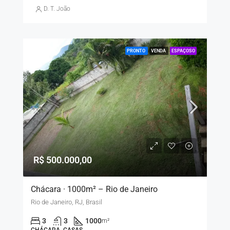
D. T. João
PRONTO
VENDA
ESPAÇOSO
R$ 500.000,00
Chácara · 1000m² – Rio de Janeiro
Rio de Janeiro, RJ, Brasil
3
3
1000
m²
CHÁCARA, CASAS