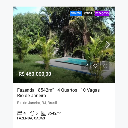
PRONTO
VENDA
ESPAÇOSO
R$ 460.000,00
Fazenda · 8542m² · 4 Quartos · 10 Vagas –
Rio de Janeiro
Rio de Janeiro, RJ, Brasil
4
5
8542
m²
FAZENDA, CASAS