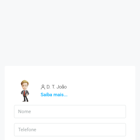
D. T. João
Saiba mais...