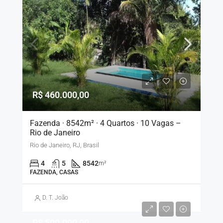
R$ 460.000,00
Fazenda · 8542m² · 4 Quartos · 10 Vagas –
Rio de Janeiro
Rio de Janeiro, RJ, Brasil
4
5
8542
m²
FAZENDA, CASAS
D. T. João
R$ 500.000,00