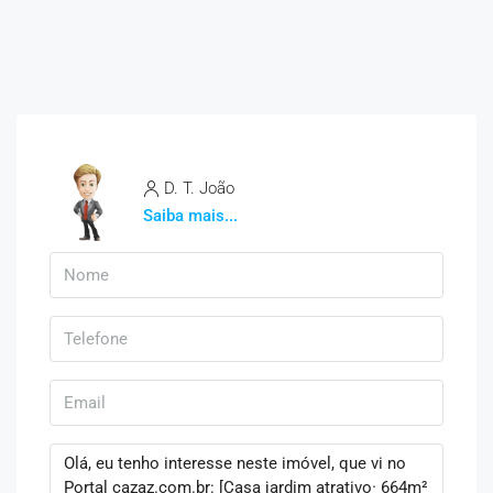
D. T. João
Saiba mais...