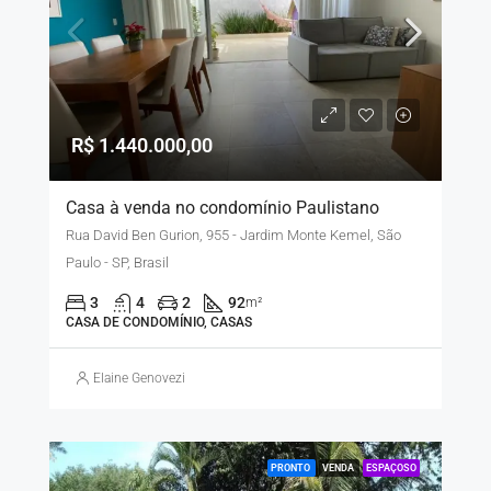
R$ 1.440.000,00
Casa à venda no condomínio Paulistano
Rua David Ben Gurion, 955 - Jardim Monte Kemel, São
Paulo - SP, Brasil
3
4
2
92
m²
CASA DE CONDOMÍNIO, CASAS
Elaine Genovezi
PRONTO
VENDA
ESPAÇOSO