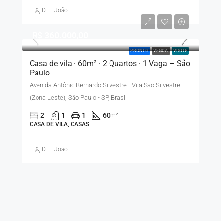
D. T. João
R$ 360.000,00
PRONTO
VENDA
VISITE
Casa de vila · 60m² · 2 Quartos · 1 Vaga – São
Paulo
Avenida Antônio Bernardo Silvestre - Vila Sao Silvestre
(Zona Leste), São Paulo - SP, Brasil
2
1
1
60
m²
CASA DE VILA, CASAS
D. T. João