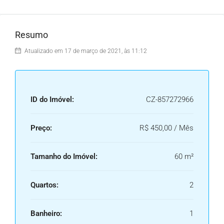
Resumo
Atualizado em 17 de março de 2021, às 11:12
ID do Imóvel:
CZ-857272966
Preço:
R$ 450,00 / Mês
Tamanho do Imóvel:
60 m²
Quartos:
2
Banheiro:
1