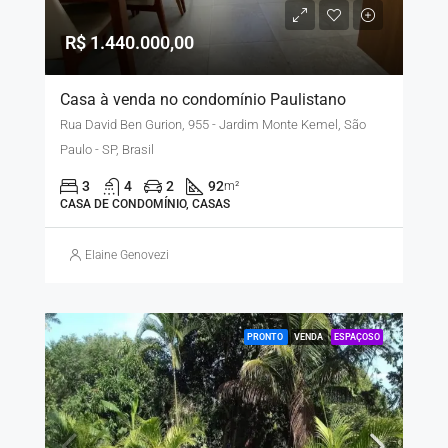
R$ 1.440.000,00
Casa à venda no condomínio Paulistano
Rua David Ben Gurion, 955 - Jardim Monte Kemel, São
Paulo - SP, Brasil
3
4
2
92
m²
CASA DE CONDOMÍNIO, CASAS
Elaine Genovezi
PRONTO
VENDA
ESPAÇOSO