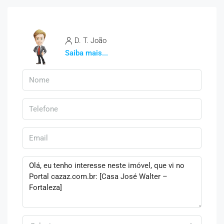
D. T. João
Saiba mais...