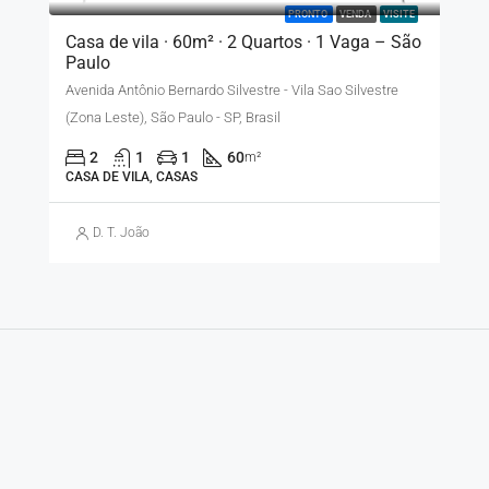
PRONTO
VENDA
VISITE
Casa de vila · 60m² · 2 Quartos · 1 Vaga – São
Paulo
Avenida Antônio Bernardo Silvestre - Vila Sao Silvestre
(Zona Leste), São Paulo - SP, Brasil
2
1
1
60
m²
CASA DE VILA, CASAS
D. T. João