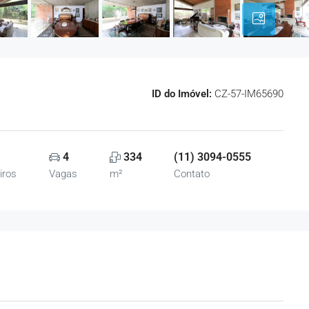
ID do Imóvel:
CZ-57-IM65690
4
334
(11) 3094-0555
iros
Vagas
m²
Contato