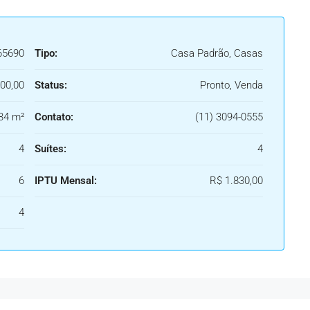
65690
Tipo:
Casa Padrão, Casas
00,00
Status:
Pronto, Venda
34 m²
Contato:
(11) 3094-0555
4
Suítes:
4
6
IPTU Mensal:
R$ 1.830,00
4