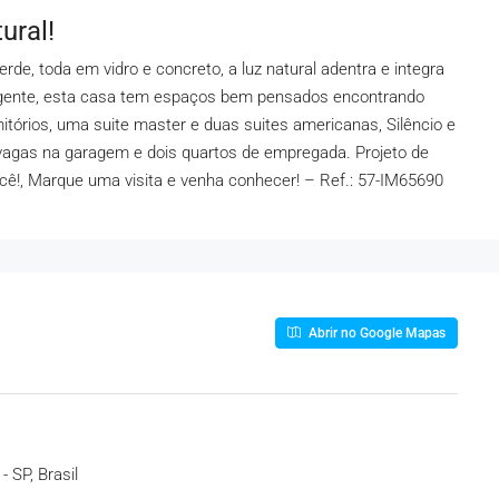
ural!
e, toda em vidro e concreto, a luz natural adentra e integra
teligente, esta casa tem espaços bem pensados encontrando
tórios, uma suite master e duas suites americanas, Silêncio e
vagas na garagem e dois quartos de empregada. Projeto de
você!, Marque uma visita e venha conhecer! – Ref.: 57-IM65690
Abrir no Google Mapas
- SP, Brasil