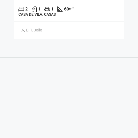
2
1
1
60
m²
CASA DE VILA, CASAS
D. T. João