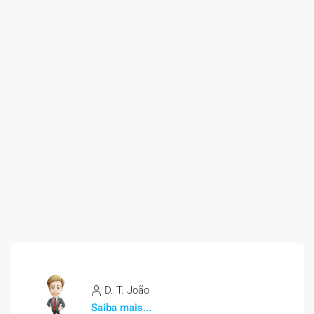
D. T. João
Saiba mais...