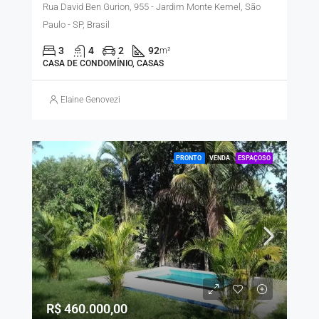
Rua David Ben Gurion, 955 - Jardim Monte Kemel, São
Paulo - SP, Brasil
3
4
2
92
m²
CASA DE CONDOMÍNIO, CASAS
Elaine Genovezi
PRONTO
VENDA
ESPAÇOSO
R$ 460.000,00