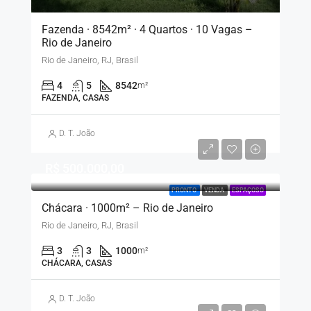
Fazenda · 8542m² · 4 Quartos · 10 Vagas –
Rio de Janeiro
Rio de Janeiro, RJ, Brasil
4
5
8542
m²
FAZENDA, CASAS
D. T. João
R$ 500.000,00
PRONTO
VENDA
ESPAÇOSO
Chácara · 1000m² – Rio de Janeiro
Rio de Janeiro, RJ, Brasil
3
3
1000
m²
CHÁCARA, CASAS
D. T. João