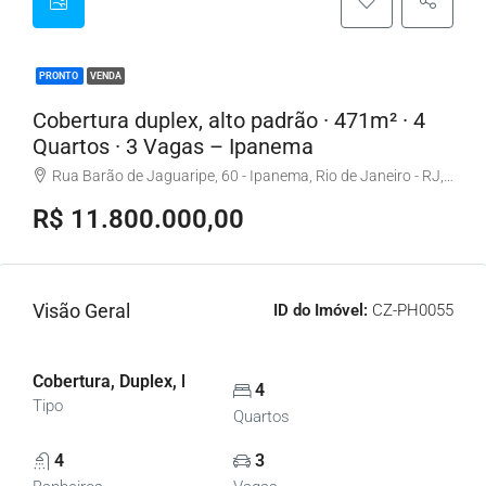
PRONTO
VENDA
Cobertura duplex, alto padrão · 471m² · 4
Quartos · 3 Vagas – Ipanema
Rua Barão de Jaguaripe, 60 - Ipanema, Rio de Janeiro - RJ, Brasil
R$ 11.800.000,00
Visão Geral
ID do Imóvel:
CZ-PH0055
Cobertura, Duplex, Penthouse, Apartamentos
4
Tipo
Quartos
4
3