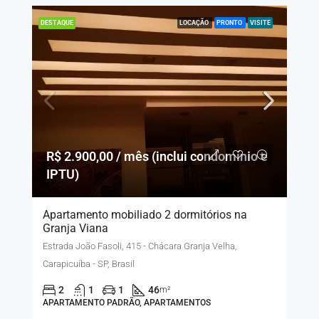
LOCAÇÃO
PRONTO
VISITE
DESTAQUE
R$ 2.900,00 / mês (inclui condomínio e
IPTU)
Apartamento mobiliado 2 dormitórios na
Granja Viana
Estrada João Fasoli, 415 - Chácara Granja Velha,
Carapicuíba - SP, Brasil
2
1
1
46
m²
APARTAMENTO PADRÃO, APARTAMENTOS