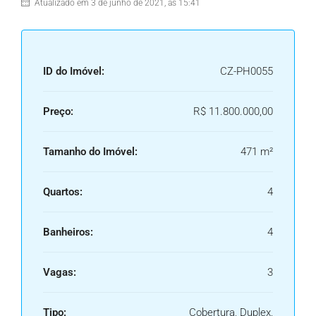
Atualizado em 3 de junho de 2021, às 15:41
ID do Imóvel:
CZ-PH0055
Preço:
R$ 11.800.000,00
Tamanho do Imóvel:
471 m²
Quartos:
4
Banheiros:
4
Vagas:
3
Tipo:
Cobertura, Duplex,