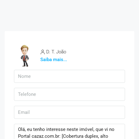
D. T. João
Saiba mais...