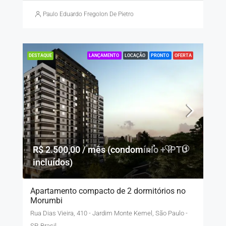
Paulo Eduardo Fregolon De Pietro
LANÇAMENTO
LOCAÇÃO
PRONTO
OFERTA
DESTAQUE
R$ 2.500,00 / mês (condomínio + IPTU
incluídos)
Apartamento compacto de 2 dormitórios no
Morumbi
Rua Dias Vieira, 410 - Jardim Monte Kemel, São Paulo -
SP, Brasil