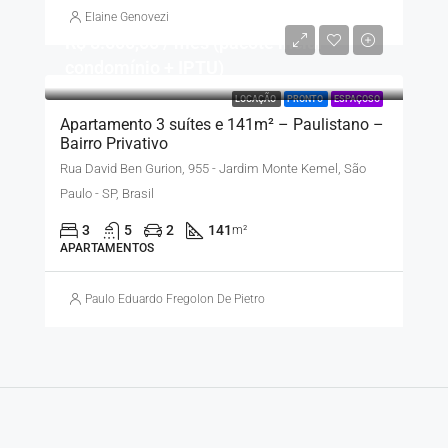
Elaine Genovezi
R$ 8.500,00 / mês (pacote inclui
condomínio + IPTU)
LOCAÇÃO
PRONTO
ESPAÇOSO
Apartamento 3 suítes e 141m² – Paulistano –
Bairro Privativo
Rua David Ben Gurion, 955 - Jardim Monte Kemel, São
Paulo - SP, Brasil
3
5
2
141
m²
APARTAMENTOS
Paulo Eduardo Fregolon De Pietro