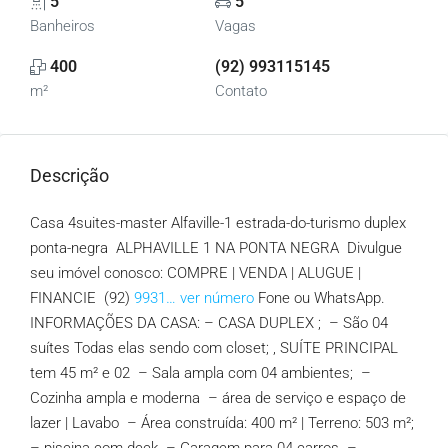
5
5
Banheiros
Vagas
400
(92) 993115145
m²
Contato
Descrição
Casa 4suites-master Alfaville-1 estrada-do-turismo duplex
ponta-negra ALPHAVILLE 1 NA PONTA NEGRA Divulgue
seu imóvel conosco: COMPRE | VENDA | ALUGUE |
FINANCIE (92)
9931… ver número
Fone ou WhatsApp.
INFORMAÇÕES DA CASA: – CASA DUPLEX ; – São 04
suítes Todas elas sendo com closet; , SUÍTE PRINCIPAL
tem 45 m² e 02 – Sala ampla com 04 ambientes; –
Cozinha ampla e moderna – área de serviço e espaço de
lazer | Lavabo – Área construída: 400 m² | Terreno: 503 m²;