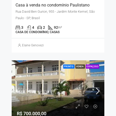
Casa à venda no condomínio Paulistano
Rua David Ben Gurion, 955 - Jardim Monte Kemel, São
Paulo - SP, Brasil
3
4
2
92
m²
CASA DE CONDOMÍNIO, CASAS
Elaine Genovezi
PRONTO
VENDA
ESPAÇOSO
R$ 700.000,00