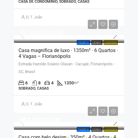
CASA DE CONDOMÍNIO, SOBRADO, CASAS
D. T. João
R$ 14.000.000,00
PRONTO
VENDA
LUXUOSO
Casa magnifica de luxo · 1350m² · 6 Quartos ·
4 Vagas – Florianópolis
Estrada Haroldo Soares Glavan - Cacupé, Florianópolis -
SC, Brasil
6
8
4
1350
m²
SOBRADO, CASAS
D. T. João
R$ 1.680.000,00
PRONTO
VENDA
LUXUOSO
Casa com belo design · 350m² · 4 Quartos · 4