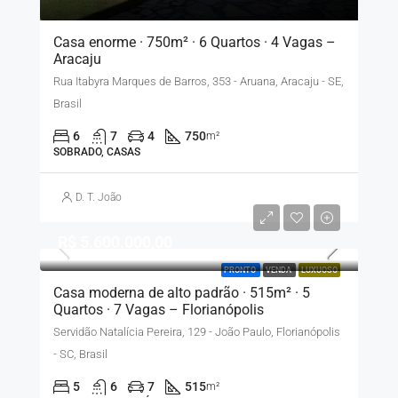
Casa enorme · 750m² · 6 Quartos · 4 Vagas –
Aracaju
Rua Itabyra Marques de Barros, 353 - Aruana, Aracaju - SE,
Brasil
6
7
4
750
m²
SOBRADO, CASAS
D. T. João
R$ 5.600.000,00
PRONTO
VENDA
LUXUOSO
Casa moderna de alto padrão · 515m² · 5
Quartos · 7 Vagas – Florianópolis
Servidão Natalícia Pereira, 129 - João Paulo, Florianópolis
- SC, Brasil
5
6
7
515
m²