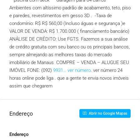
– piscina com deck – Garagem para 04 carros –
Ambientes com altíssimo padrão de acabamento, teto, piso
e paredes, revestimentos em gesso 3D . -Taxa de
condomínio: R$ R$ 560,00 (Incluso águas e segurança )e
VALOR DE VENDA: R$ 1.700.000 ( financiamento bancário)
ANÁLISE DE CRÉDITO: Use FGTS. Fazemos a sua análise
de crédito gratuita com seu banco ou os principais bancos,
sempre almejando as melhores taxas do mercado
imobiliário de Manaus COMPRE – VENDA – ALUGUE SEU
IMÓVEL FONE: (092)
9931… ver número
. ver número 24
horas online pode liga . que a gente te envia novos imóveis
assim que chegarem
Endereço
Abrir no Google Mapas
Endereço