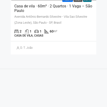
PRONTO
VENDA
VISITE
Casa de vila · 60m² · 2 Quartos · 1 Vaga – São
Paulo
Avenida Antônio Bernardo Silvestre - Vila Sao Silvestre
(Zona Leste), São Paulo - SP, Brasil
2
1
1
60
m²
CASA DE VILA, CASAS
D. T. João