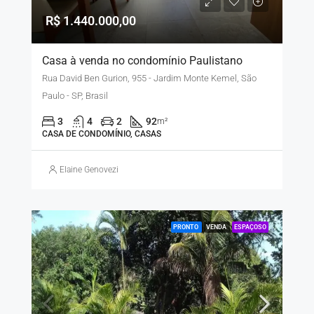
R$ 1.440.000,00
Casa à venda no condomínio Paulistano
Rua David Ben Gurion, 955 - Jardim Monte Kemel, São
Paulo - SP, Brasil
3
4
2
92
m²
CASA DE CONDOMÍNIO, CASAS
Elaine Genovezi
PRONTO
VENDA
ESPAÇOSO