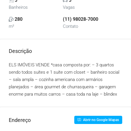
5
5
Banheiros
Vagas
280
(11) 98028-7000
m²
Contato
Descrição
ELS IMÓVEIS VENDE *casa composta por: – 3 quartos
sendo todos suítes e 1 suíte com closet – banheiro social
– sala ampla – cozinha americana com armários
planejados – área gourmet de churrasqueira – garagem
enorme para muitos carros – casa toda na laje – blindex
Endereço
Abrir no Google Mapas