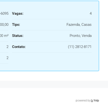
-6095
Vagas:
4
00,00
Tipo:
Fazenda, Casas
00 m²
Status:
Pronto, Venda
2
Contato:
(11) 2812-8171
2
powered by
Yelp