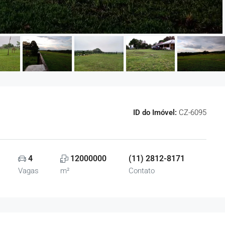
ID do Imóvel:
CZ-6095
4
12000000
(11) 2812-8171
Vagas
m²
Contato