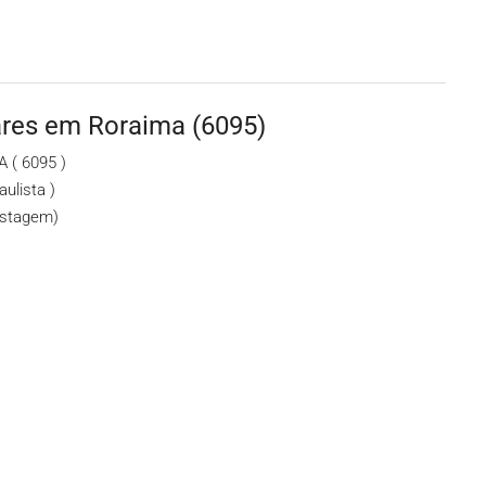
res em Roraima (6095)
( 6095 )
ulista )
astagem)