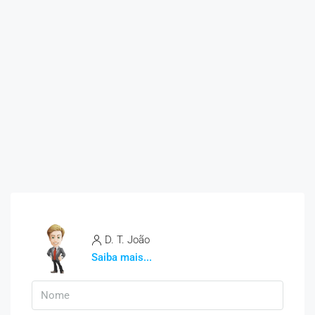
D. T. João
Saiba mais...