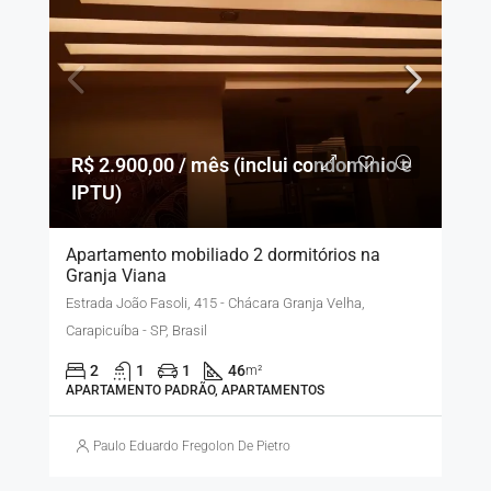
R$ 2.900,00 / mês (inclui condomínio e
IPTU)
Apartamento mobiliado 2 dormitórios na
Granja Viana
Estrada João Fasoli, 415 - Chácara Granja Velha,
Carapicuíba - SP, Brasil
2
1
1
46
m²
APARTAMENTO PADRÃO, APARTAMENTOS
Paulo Eduardo Fregolon De Pietro