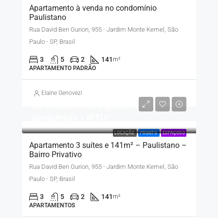
Apartamento à venda no condomínio
Paulistano
Rua David Ben Gurion, 955 - Jardim Monte Kemel, São
Paulo - SP, Brasil
3
5
2
141
m²
APARTAMENTO PADRÃO
Elaine Genovezi
R$ 8.500,00 / mês (pacote inclui
condomínio + IPTU)
LOCAÇÃO
PRONTO
ESPAÇOSO
Apartamento 3 suítes e 141m² – Paulistano –
Bairro Privativo
Rua David Ben Gurion, 955 - Jardim Monte Kemel, São
Paulo - SP, Brasil
3
5
2
141
m²
APARTAMENTOS