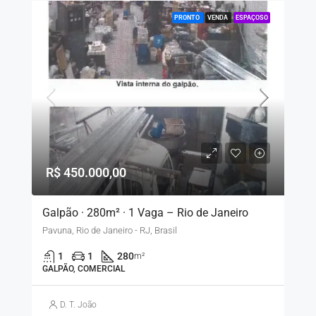
PRONTO
VENDA
ESPAÇOSO
R$ 450.000,00
Galpão · 280m² · 1 Vaga – Rio de Janeiro
Pavuna, Rio de Janeiro - RJ, Brasil
1
1
280
m²
GALPÃO, COMERCIAL
D. T. João