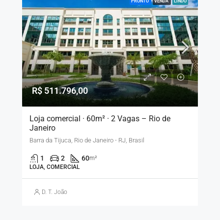
PRONTO
VENDA
LINDO
R$ 511.796,00
Loja comercial · 60m² · 2 Vagas – Rio de
Janeiro
Barra da Tijuca, Rio de Janeiro - RJ, Brasil
1
2
60
m²
LOJA, COMERCIAL
D. T. João