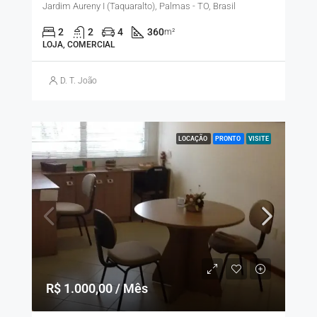
Jardim Aureny I (Taquaralto), Palmas - TO, Brasil
2
2
4
360
m²
LOJA, COMERCIAL
D. T. João
LOCAÇÃO
PRONTO
VISITE
R$ 1.000,00 / Mês