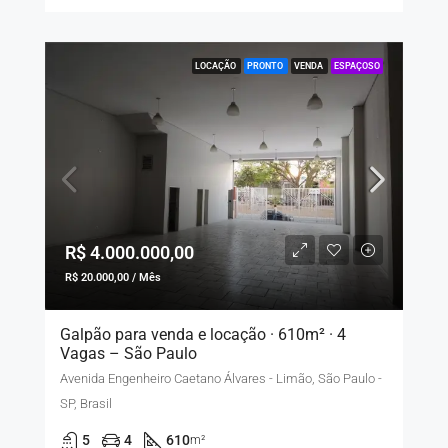
LOCAÇÃO
PRONTO
VENDA
ESPAÇOSO
R$ 4.000.000,00
R$ 20.000,00 / Mês
Galpão para venda e locação · 610m² · 4
Vagas – São Paulo
Avenida Engenheiro Caetano Álvares - Limão, São Paulo -
SP, Brasil
5
4
610
m²