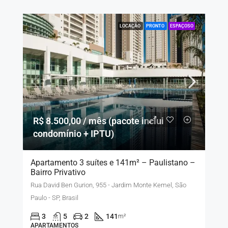
LOCAÇÃO
PRONTO
ESPAÇOSO
R$ 8.500,00 / mês (pacote inclui
condomínio + IPTU)
Apartamento 3 suítes e 141m² – Paulistano –
Bairro Privativo
Rua David Ben Gurion, 955 - Jardim Monte Kemel, São
Paulo - SP, Brasil
3
5
2
141
m²
APARTAMENTOS