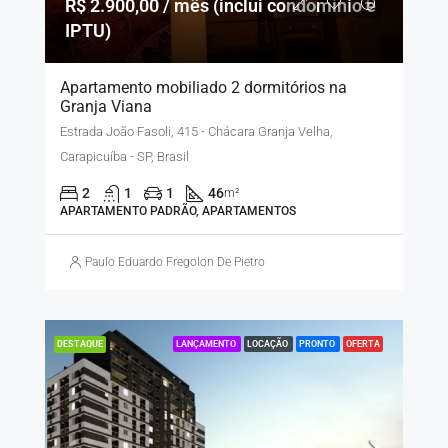
R$ 2.900,00 / mês (inclui condomínio e
IPTU)
Apartamento mobiliado 2 dormitórios na
Granja Viana
Estrada João Fasoli, 415 - Chácara Granja Velha,
Carapicuíba - SP, Brasil
2
1
1
46
m²
APARTAMENTO PADRÃO, APARTAMENTOS
Paulo Eduardo Fregolon De Pietro
LANÇAMENTO
LOCAÇÃO
PRONTO
OFERTA
DESTAQUE