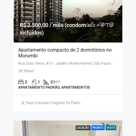
R$ 2.500,00 / mês (condomínio + IPTU
incluídos)
Apartamento compacto de 2 dormitórios no
Morumbi
Rua Dias Vieira, 410 - Jardim Monte Kemel, São Paulo -
SP, Brasil
2
1
31
m²
APARTAMENTO PADRÃO, APARTAMENTOS
Paulo Eduardo Fregolon De Pietro
LOCAÇÃO
PRONTO
VISITE