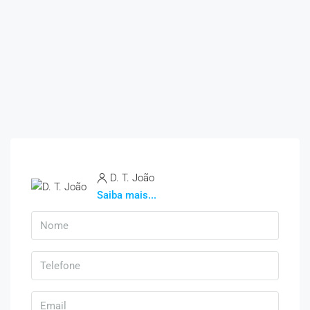
D. T. João
Saiba mais...