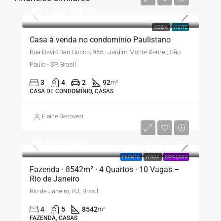
R$ 1.440.000,00
VENDA
VISITE
Casa à venda no condomínio Paulistano
Rua David Ben Gurion, 955 - Jardim Monte Kemel, São
Paulo - SP, Brasil
3
4
2
92
m²
CASA DE CONDOMÍNIO, CASAS
Elaine Genovezi
R$ 460.000,00
PRONTO
VENDA
ESPAÇOSO
Fazenda · 8542m² · 4 Quartos · 10 Vagas –
Rio de Janeiro
Rio de Janeiro, RJ, Brasil
4
5
8542
m²
FAZENDA, CASAS