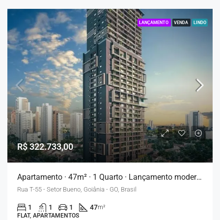
LANÇAMENTO
VENDA
LINDO
R$ 322.733,00
Apartamento · 47m² · 1 Quarto · Lançamento moderno – Goiânia
Rua T-55 - Setor Bueno, Goiânia - GO, Brasil
1
1
1
47
m²
FLAT, APARTAMENTOS