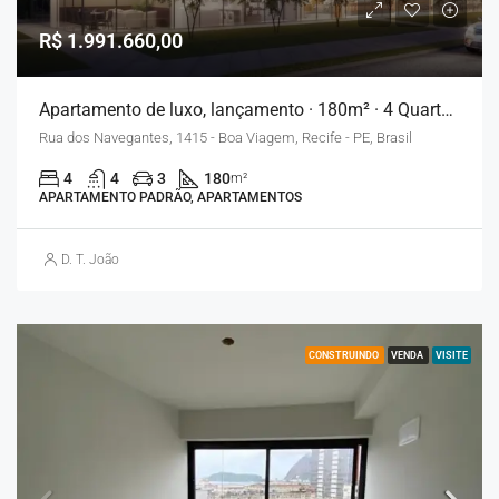
R$ 1.991.660,00
Apartamento de luxo, lançamento · 180m² · 4 Quartos · 3 Vagas – Recife
Rua dos Navegantes, 1415 - Boa Viagem, Recife - PE, Brasil
4
4
3
180
m²
APARTAMENTO PADRÃO, APARTAMENTOS
D. T. João
CONSTRUINDO
VENDA
VISITE