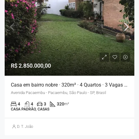
R$ 2.850.000,00
Casa em bairro nobre · 320m² · 4 Quartos · 3 Vagas – Pacaembu
Avenida Pacaembu - Pacaembu, São Paulo - SP, Brasil
4
4
3
320
m²
CASA PADRÃO, CASAS
D. T. João