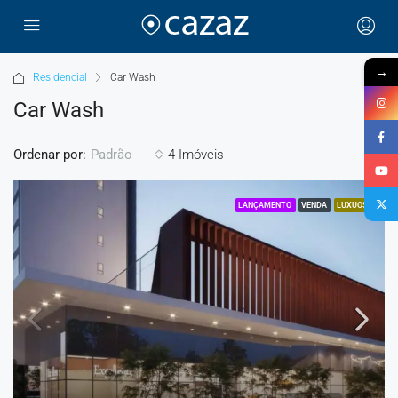
→
Residencial
Car Wash
Car Wash
Ordenar por:
4 Imóveis
Padrão
LANÇAMENTO
VENDA
LUXUOSO