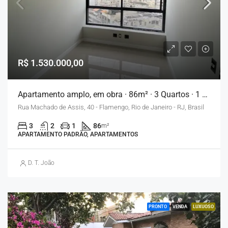
R$ 1.530.000,00
Apartamento amplo, em obra · 86m² · 3 Quartos · 1 Vaga – Flamengo
Rua Machado de Assis, 40 - Flamengo, Rio de Janeiro - RJ, Brasil
3
2
1
86
m²
APARTAMENTO PADRÃO, APARTAMENTOS
D. T. João
PRONTO
VENDA
LUXUOSO