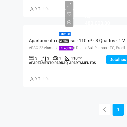
D. T. João
R$
480.000,00
PRONTO
Apartamento espaçoso · 110m² · 3 Qua
VENDA
ARSO 22 Alameda 13 - Plano Diretor Sul, Palmas - TO, Brasil
ESPAÇOSO
3
3
1
110
m²
Detalhes
APARTAMENTO PADRÃO, APARTAMENTOS
D. T. João
1