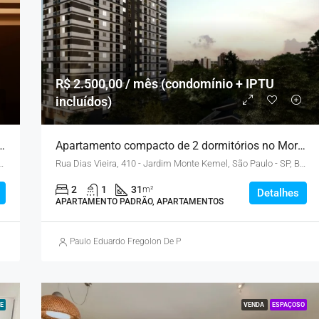
R$ 2.500,00 / mês (condomínio + IPTU
incluídos)
ado 2 dormitórios na Granja Viana
Apartamento compacto de 2 dormitórios no Morumbi
Chácara Granja Velha, Carapicuíba - SP, Brasil
Rua Dias Vieira, 410 - Jardim Monte Kemel, São Paulo - SP, Brasil
2
1
31
m²
Detalhes
APARTAMENTO PADRÃO, APARTAMENTOS
Paulo Eduardo Fregolon De Pietro
E
VENDA
ESPAÇOSO