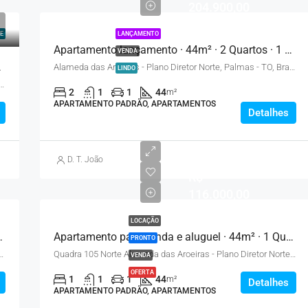
204.900,00
E
LANÇAMENTO
Apartamento lançamento · 44m² · 2 Quartos · 1 Vaga – Palmas
VENDA
o Privativo
Alameda das Aroeiras - Plano Diretor Norte, Palmas - TO, Brasil
LINDO
ion, 955 - Jardim Monte Kemel, São Paulo - SP, Brasil
2
1
1
44
m²
APARTAMENTO PADRÃO, APARTAMENTOS
Detalhes
D. T. João
R$
116.000,00
LOCAÇÃO
o · 2 Vagas – Palmas
Apartamento para venda e aluguel · 44m² · 1 Quarto · 1 Vaga – Palmas
PRONTO
0 - Plano Diretor Sul, Palmas - TO, Brasil
Quadra 105 Norte Alameda das Aroeiras - Plano Diretor Norte, Palmas - TO, Brasil
VENDA
OFERTA
1
1
1
44
m²
Detalhes
APARTAMENTO PADRÃO, APARTAMENTOS