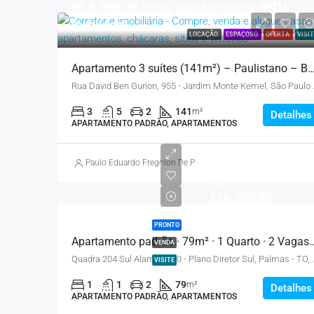
R$ 8.500,00 / mês (condomínio e IPTU
incluídos)
LOCAÇÃO
ESPAÇOSO
OFERTA
VISIT
Apartamento 3 suítes (141m²) – Paulistano – Bairr
Rua David Ben Gur
3
5
2
141
m²
Detalhes
APARTAMENTO PADRÃO, APARTAMENTOS
Paulo Eduardo Fregolon De Pietro
R$
116.000,00
PRONTO
Apartamento padrão · 79m² · 1 Quart
VENDA
Quadra 204 Sul Alameda 1
VISITE
1
1
2
79
m²
Detalhes
APARTAMENTO PADRÃO, APARTAMENTOS