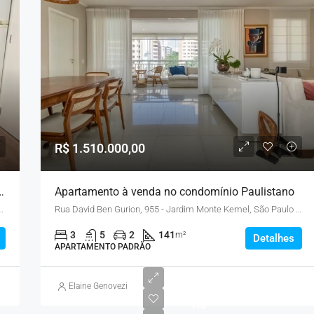
R$ 1.510.000,00
próximo ao metrô Vila Sônia
Apartamento à venda no condomínio Paulistano
ardim Monte Kemel, São Paulo - SP, Brasil
Rua David Ben Gurion, 955 - Jardim Monte Kemel, São Paulo - SP, Brasil
3
5
2
141
m²
Detalhes
APARTAMENTO PADRÃO
Elaine Genovezi
R$