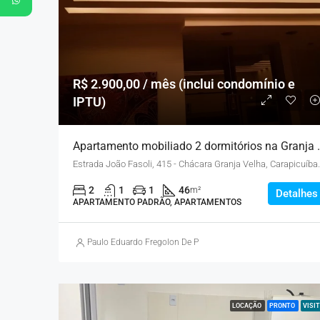
R$ 2.900,00 / mês (inclui condomínio e
IPTU)
Apartamento mobili
Estrada João Fasoli, 415 - 
2
1
1
46
m²
Detalhes
APARTAMENTO PADRÃO, APARTAMENTOS
Paulo Eduardo Fregolon De Pietro
LOCAÇÃO
PRONTO
VISIT