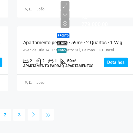
D. T. João
R$
279.000,00
PRONTO
rtos · 1 Vaga – Palmas
Apartamento perfeito · 59m² · 2 Quartos · 1 Vaga – Palmas
VENDA
Avenida Orla 14 - Plano Diretor Sul, Palmas - TO, Brasil
LINDO
2
2
1
59
m²
Detalhes
APARTAMENTO PADRÃO, APARTAMENTOS
D. T. João
2
3