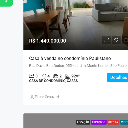
R$ 1.440.000,00
Casa à venda no condomínio Paulistano
Rua David Ben Gur
3
4
2
92
m²
Detalhes
CASA DE CONDOMÍNIO, CASAS
Elaine Genovezi
LOCAÇÃO
ESPAÇOSO
OFERTA
VISIT