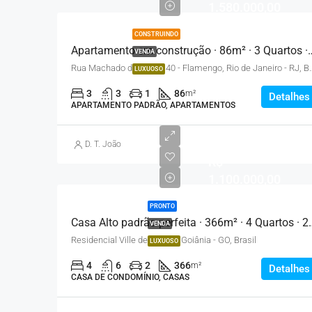
1.580.000,00
CONSTRUINDO
Apartamento em construção · 86m² ·
VENDA
Rua Machado de Assis, 40 - Flame
LUXUOSO
3
3
1
86
m²
Detalhes
APARTAMENTO PADRÃO, APARTAMENTOS
D. T. João
R$
1.100.000,00
PRONTO
Casa Alto padrão perfeita · 3
VENDA
Residencial Ville de France, Goiânia - GO, Brasil
LUXUOSO
4
6
2
366
m²
Detalhes
CASA DE CONDOMÍNIO, CASAS