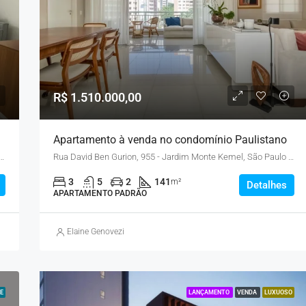
R$ 1.510.000,00
Apartamento à venda no condomínio Paulistano
ion, 955 - Jardim Monte Kemel, São Paulo - SP, Brasil
Rua David Ben Gurion, 955 - Jardim Monte Kemel, São Paulo - SP, Brasil
3
5
2
141
m²
Detalhes
APARTAMENTO PADRÃO
Elaine Genovezi
E
LANÇAMENTO
VENDA
LUXUOSO