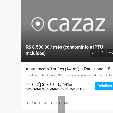
R$ 8.500,00 / mês (condomínio e IPTU
incluídos)
Apartamento 3 suítes (141m²) – Paulistano – Bairr
Rua David Ben Gur
3
5
2
141
m²
Detalhes
APARTAMENTO PADRÃO, APARTAMENTOS
Paulo Eduardo Fregolon De Pietro
R$