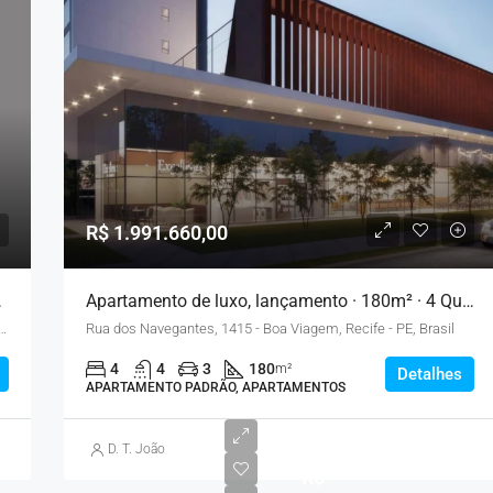
R$ 1.991.660,00
o Privativo
Apartamento de luxo, lançamento · 180m² · 4 Quartos · 3 Vagas – Recife
ion, 955 - Jardim Monte Kemel, São Paulo - SP, Brasil
Rua dos Navegantes, 1415 - Boa Viagem, Recife - PE, Brasil
4
4
3
180
m²
Detalhes
APARTAMENTO PADRÃO, APARTAMENTOS
D. T. João
R$