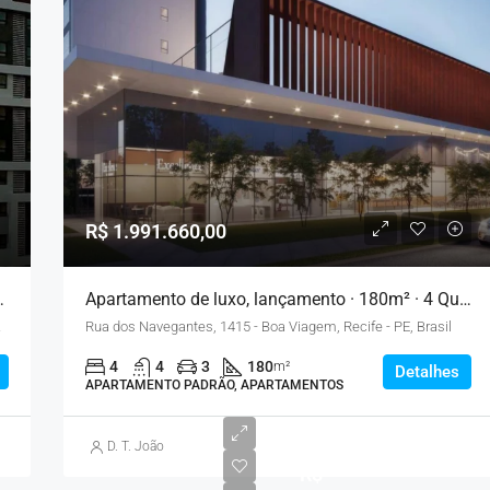
R$ 1.991.660,00
rtos · 2 Vagas – Natal
Apartamento de luxo, lançamento · 180m² · 4 Quartos · 3 Vagas – Recife
, Brasil
Rua dos Navegantes, 1415 - Boa Viagem, Recife - PE, Brasil
4
4
3
180
m²
Detalhes
APARTAMENTO PADRÃO, APARTAMENTOS
D. T. João
R$