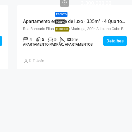
3.300.000,00
PRONTO
Apartamento enorme de luxo · 335m² · 4 Quartos · 5 Vagas – João Pessoa
VENDA
 Silva Mariz, 600 - Portal do Sol, João Pessoa - PB, Brasil
Rua Bancário Elias Feliciano Madruga, 300 - Altiplano Cabo Branco, João Pessoa - PB, Brasil
LUXUOSO
4
5
5
335
m²
Detalhes
APARTAMENTO PADRÃO, APARTAMENTOS
D. T. João