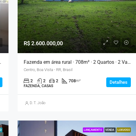
R$ 2.600.000,00
rtos · 1 Vaga – Palmas
Fazenda em área rural · 708m² · 2 Quartos · 2 Vagas – Boa Vista
Centro, Boa Vista - RR, Brasil
2
2
2
708
m²
Detalhes
FAZENDA, CASAS
D. T. João
O
LANÇAMENTO
VENDA
LUXUOSO