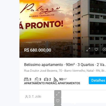
R$ 680.000,00
Belíssimo apartamento · 90m² · 3 Qua
Rua Doutor José Bezerra, 70 - Barro Vermelho, Natal - RN
3
3
2
90
m²
Detalhes
APARTAMENTO PADRÃO, APARTAMENTOS
D. T. João
R$