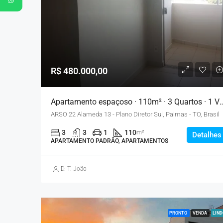
R$ 480.000,00
Apartamento espaçoso · 110m² · 3 Qua
ARSO 22 Alameda 13 - Plano Diretor Sul, Palmas - TO, Brasil
3
3
1
110
m²
Detalhes
APARTAMENTO PADRÃO, APARTAMENTOS
D. T. João
PRONTO
VENDA
LIND