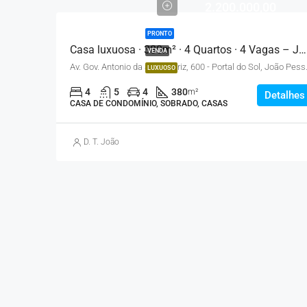
2.200.000,00
PRONTO
Casa luxuosa · 380m² · 4 Quartos · 4 Vagas – João Pessoa
VENDA
Av. Gov. Antonio da
LUXUOSO
4
5
4
380
m²
Detalhes
CASA DE CONDOMÍNIO, SOBRADO, CASAS
D. T. João