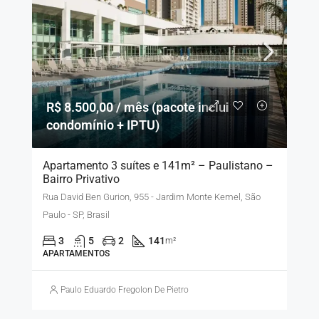
R$ 8.500,00 / mês (pacote inclui
condomínio + IPTU)
Apartamento 3 suítes e 141m² – Paulistano –
Bairro Privativo
Rua David Ben Gurion, 955 - Jardim Monte Kemel, São
Paulo - SP, Brasil
3
5
2
141
m²
APARTAMENTOS
Paulo Eduardo Fregolon De Pietro