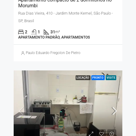
Morumbi
Rua Dias Vieira, 410 - Jardim Monte Kemel, São Paulo -
SP, Brasil
2
1
31
m²
APARTAMENTO PADRÃO, APARTAMENTOS
Paulo Eduardo Fregolon De Pietro
LOCAÇÃO
PRONTO
VISITE