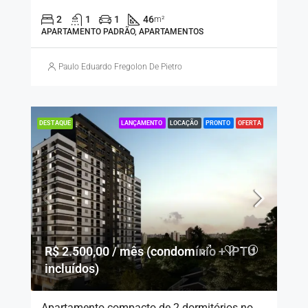
2
1
1
46
m²
APARTAMENTO PADRÃO, APARTAMENTOS
Paulo Eduardo Fregolon De Pietro
LANÇAMENTO
LOCAÇÃO
PRONTO
OFERTA
DESTAQUE
R$ 2.500,00 / mês (condomínio + IPTU
incluídos)
Apartamento compacto de 2 dormitórios no