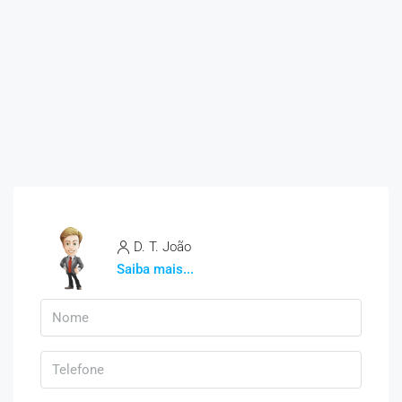
D. T. João
Saiba mais...