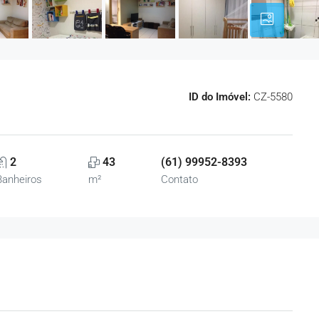
ID do Imóvel:
CZ-5580
2
43
(61) 99952-8393
Banheiros
m²
Contato