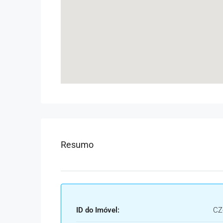
Resumo
ID do Imóvel:
CZ