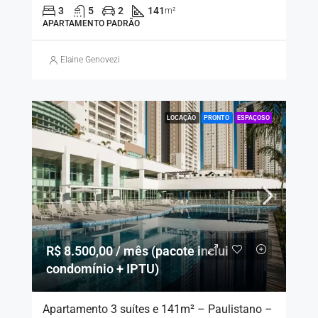
3
5
2
141
m²
APARTAMENTO PADRÃO
Elaine Genovezi
LOCAÇÃO
PRONTO
ESPAÇOSO
R$ 8.500,00 / mês (pacote inclui
condomínio + IPTU)
Apartamento 3 suítes e 141m² – Paulistano –