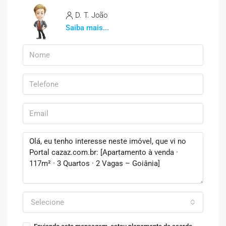
D. T. João
Saiba mais...
Selecione