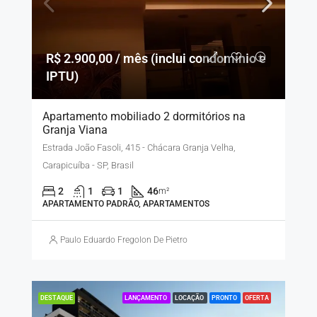
R$ 2.900,00 / mês (inclui condomínio e
IPTU)
Apartamento mobiliado 2 dormitórios na
Granja Viana
Estrada João Fasoli, 415 - Chácara Granja Velha,
Carapicuíba - SP, Brasil
2
1
1
46
m²
APARTAMENTO PADRÃO, APARTAMENTOS
Paulo Eduardo Fregolon De Pietro
LANÇAMENTO
LOCAÇÃO
PRONTO
OFERTA
DESTAQUE