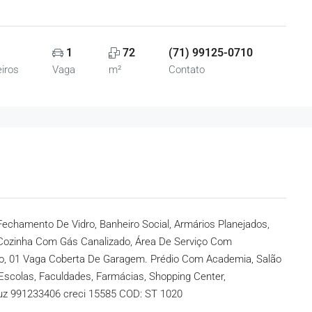
1
72
(71) 99125-0710
iros
Vaga
m²
Contato
chamento De Vidro, Banheiro Social, Armários Planejados,
Cozinha Com Gás Canalizado, Área De Serviço Com
to, 01 Vaga Coberta De Garagem. Prédio Com Academia, Salão
 Escolas, Faculdades, Farmácias, Shopping Center,
Luz
991233406
creci 15585 COD: ST 1020