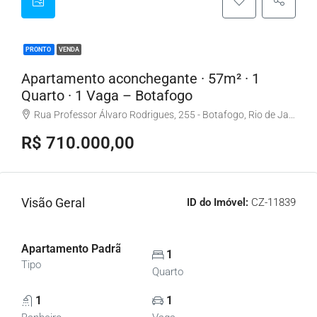
PRONTO
VENDA
Apartamento aconchegante · 57m² · 1
Quarto · 1 Vaga – Botafogo
Rua Professor Álvaro Rodrigues, 255 - Botafogo, Rio de Janeiro - RJ, Brasil
R$ 710.000,00
Visão Geral
ID do Imóvel:
CZ-11839
Apartamento Padrão, Apartamentos
1
Tipo
Quarto
1
1