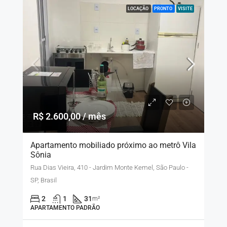
LOCAÇÃO
PRONTO
VISITE
R$ 2.600,00 / mês
Apartamento mobiliado próximo ao metrô Vila
Sônia
Rua Dias Vieira, 410 - Jardim Monte Kemel, São Paulo -
SP, Brasil
2
1
31
m²
APARTAMENTO PADRÃO