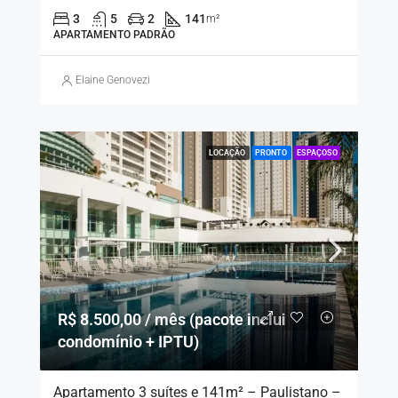
3
5
2
141
m²
APARTAMENTO PADRÃO
Elaine Genovezi
LOCAÇÃO
PRONTO
ESPAÇOSO
R$ 8.500,00 / mês (pacote inclui
condomínio + IPTU)
Apartamento 3 suítes e 141m² – Paulistano –