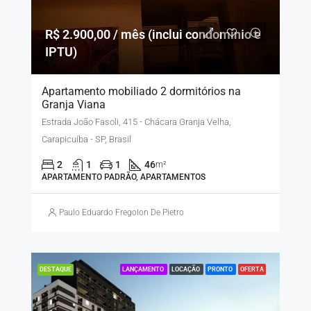
R$ 2.900,00 / mês (inclui condomínio e
IPTU)
Apartamento mobiliado 2 dormitórios na
Granja Viana
Estrada João Fasoli, 415 - Chácara Granja Velha,
Carapicuíba - SP, Brasil
2
1
1
46
m²
APARTAMENTO PADRÃO, APARTAMENTOS
Paulo Eduardo Fregolon De Pietro
LANÇAMENTO
LOCAÇÃO
PRONTO
OFERTA
DESTAQUE