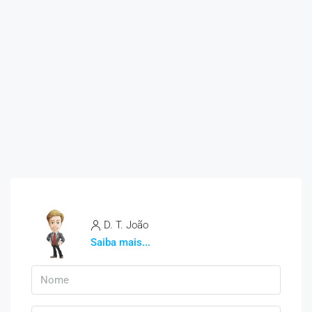
D. T. João
Saiba mais...