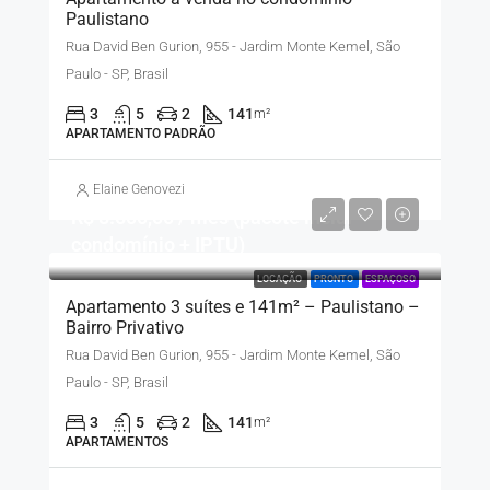
Paulistano
Rua David Ben Gurion, 955 - Jardim Monte Kemel, São
Paulo - SP, Brasil
3
5
2
141
m²
APARTAMENTO PADRÃO
Elaine Genovezi
R$ 8.500,00 / mês (pacote inclui
condomínio + IPTU)
LOCAÇÃO
PRONTO
ESPAÇOSO
Apartamento 3 suítes e 141m² – Paulistano –
Bairro Privativo
Rua David Ben Gurion, 955 - Jardim Monte Kemel, São
Paulo - SP, Brasil
3
5
2
141
m²
APARTAMENTOS