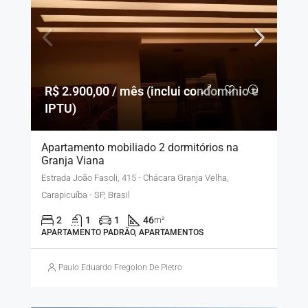
R$ 2.900,00 / mês (inclui condomínio e
IPTU)
Apartamento mobiliado 2 dormitórios na
Granja Viana
Estrada João Fasoli, 415 - Chácara Granja Velha,
Carapicuíba - SP, Brasil
2
1
1
46
m²
APARTAMENTO PADRÃO, APARTAMENTOS
Paulo Eduardo Fregolon De Pietro