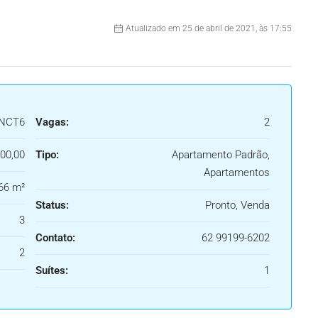
Atualizado em 25 de abril de 2021, às 17:55
FNCT6
Vagas:
2
00,00
Tipo:
Apartamento Padrão,
Apartamentos
66 m²
Status:
Pronto, Venda
3
Contato:
62 99199-6202
2
Suítes:
1