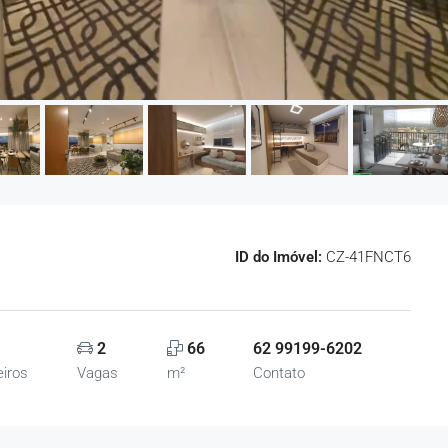
ID do Imóvel:
CZ-41FNCT6
2
66
62 99199-6202
iros
Vagas
m²
Contato