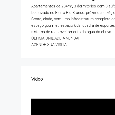
Apartamentos de 204m², 3 dormitórios com 3 suít
Localizado no Bairro Rio Branco, próximo a colégi
Conta, ainda, com uma infraestrutura completa comp
espaço gourmet, espaço kids, quadra de esportes, 
sistema de reaproveitamento da água da chuva.
ÚLTIMA UNIDADE À VENDA!
AGENDE SUA VISITA.
Video