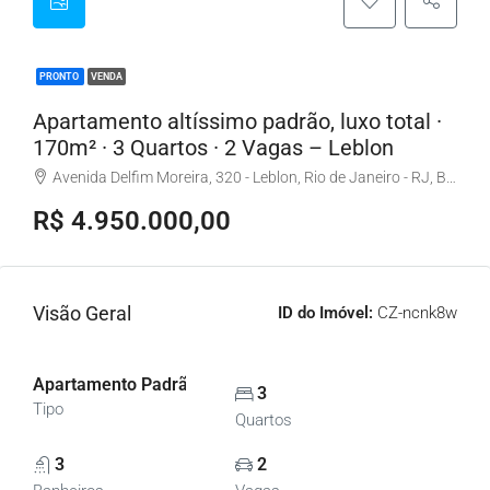
PRONTO
VENDA
Apartamento altíssimo padrão, luxo total ·
170m² · 3 Quartos · 2 Vagas – Leblon
Avenida Delfim Moreira, 320 - Leblon, Rio de Janeiro - RJ, Brasil
R$ 4.950.000,00
Visão Geral
ID do Imóvel:
CZ-ncnk8w
Apartamento Padrão, Apartamentos
3
Tipo
Quartos
3
2