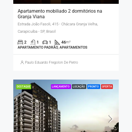
Apartamento mobiliado 2 dormitórios na
Granja Viana
Estrada João Fasoli, 415 - Chácara Granja Velha,
Carapicuíba - SP, Brasil
2
1
1
46
m²
APARTAMENTO PADRÃO, APARTAMENTOS
Paulo Eduardo Fregolon De Pietro
LANÇAMENTO
LOCAÇÃO
PRONTO
OFERTA
DESTAQUE