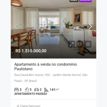
VENDA
ESPAÇOSO
R$ 1.510.000,00
Apartamento à venda no condomínio
Paulistano
Rua David Ben Gurion, 955 - Jardim Monte Kemel, São
Paulo - SP, Brasil
3
5
2
141
m²
APARTAMENTO PADRÃO
Elaine Genovezi