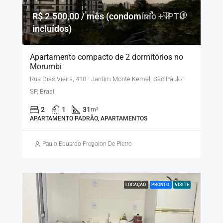
R$ 2.500,00 / mês (condomínio + IPTU
incluídos)
Apartamento compacto de 2 dormitórios no
Morumbi
Rua Dias Vieira, 410 - Jardim Monte Kemel, São Paulo -
SP, Brasil
2
1
31
m²
APARTAMENTO PADRÃO, APARTAMENTOS
Paulo Eduardo Fregolon De Pietro
LOCAÇÃO
PRONTO
VISITE