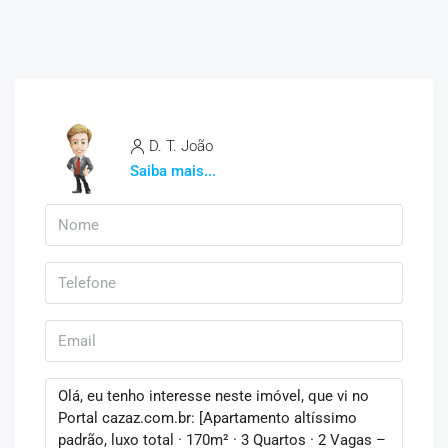
D. T. João
Saiba mais...