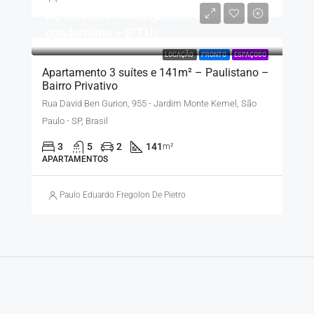
R$ 8.500,00 / mês (pacote inclui
condomínio + IPTU)
LOCAÇÃO
PRONTO
ESPAÇOSO
Apartamento 3 suítes e 141m² – Paulistano –
Bairro Privativo
Rua David Ben Gurion, 955 - Jardim Monte Kemel, São
Paulo - SP, Brasil
3
5
2
141
m²
APARTAMENTOS
Paulo Eduardo Fregolon De Pietro