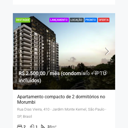
LANÇAMENTO
LOCAÇÃO
PRONTO
OFERTA
DESTAQUE
R$ 2.500,00 / mês (condomínio + IPTU
incluídos)
Apartamento compacto de 2 dormitórios no
Morumbi
Rua Dias Vieira, 410 - Jardim Monte Kemel, São Paulo -
SP, Brasil
2
1
31
m²