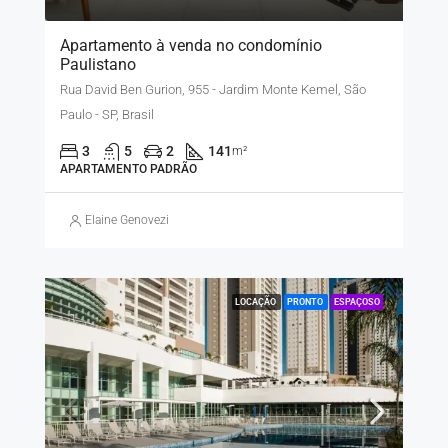
Apartamento à venda no condomínio
Paulistano
Rua David Ben Gurion, 955 - Jardim Monte Kemel, São
Paulo - SP, Brasil
3
5
2
141
m²
APARTAMENTO PADRÃO
Elaine Genovezi
LOCAÇÃO
PRONTO
ESPAÇOSO