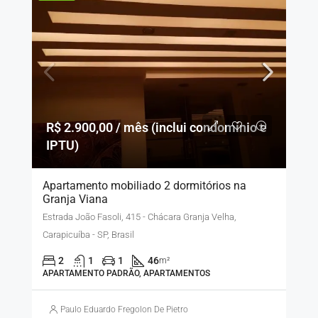
R$ 2.900,00 / mês (inclui condomínio e
IPTU)
Apartamento mobiliado 2 dormitórios na
Granja Viana
Estrada João Fasoli, 415 - Chácara Granja Velha,
Carapicuíba - SP, Brasil
2
1
1
46
m²
APARTAMENTO PADRÃO, APARTAMENTOS
Paulo Eduardo Fregolon De Pietro