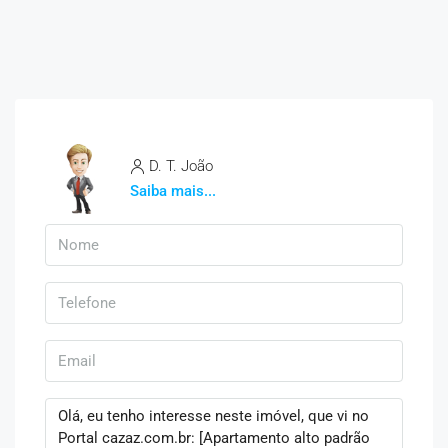
D. T. João
Saiba mais...