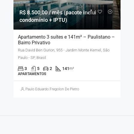
R$ 8.500,00 / mês (pacote inclui
condomínio + IPTU)
Apartamento 3 suítes e 141m² – Paulistano –
Bairro Privativo
Rua David Ben Gurion, 955 - Jardim Monte Kemel, São
Paulo - SP, Brasil
3
5
2
141
m²
APARTAMENTOS
Paulo Eduardo Fregolon De Pietro