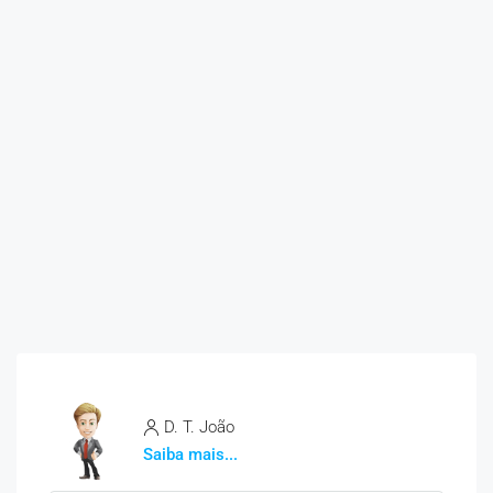
D. T. João
Saiba mais...