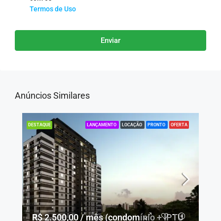
Termos de Uso
Enviar
Anúncios Similares
LANÇAMENTO
LOCAÇÃO
PRONTO
OFERTA
DESTAQUE
R$ 2.500,00 / mês (condomínio + IPTU