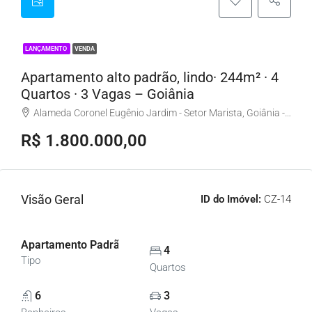
LANÇAMENTO
VENDA
Apartamento alto padrão, lindo· 244m² · 4
Quartos · 3 Vagas – Goiânia
Alameda Coronel Eugênio Jardim - Setor Marista, Goiânia - GO, Brasil
R$ 1.800.000,00
Visão Geral
ID do Imóvel:
CZ-14
Apartamento Padrão, Apartamentos
4
Tipo
Quartos
6
3