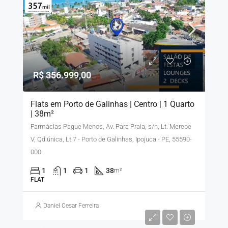
R$ 356.999,00
Flats em Porto de Galinhas | Centro | 1 Quarto
| 38m²
Farmácias Pague Menos, Av. Para Praia, s/n, Lt. Merepe
V, Qd.única, Lt.7 - Porto de Galinhas, Ipojuca - PE, 55590-
000
1
1
1
38
m²
FLAT
Daniel Cesar Ferreira