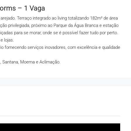
Dorms – 1 Vaga
arejado. Terraço integrado ao living totalizando 182m² de área
ização privilegiada, próximo ao Parque da Água Branca e estação
adas para se morar, onde se é possível fazer tudo por perto.
 lojas.
rio fornecendo serviços inovadores, com excelência e qualidade
n, Santana, Moema e Aclimação.