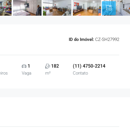
ID do Imóvel:
CZ-SH27992
1
182
(11) 4750-2214
iros
Vaga
m²
Contato