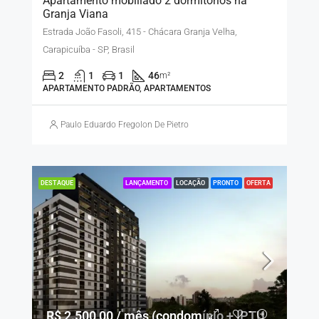
Apartamento mobiliado 2 dormitórios na
Granja Viana
Estrada João Fasoli, 415 - Chácara Granja Velha,
Carapicuíba - SP, Brasil
2
1
1
46
m²
APARTAMENTO PADRÃO, APARTAMENTOS
Paulo Eduardo Fregolon De Pietro
LANÇAMENTO
LOCAÇÃO
PRONTO
OFERTA
DESTAQUE
R$ 2.500,00 / mês (condomínio + IPTU