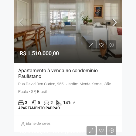
R$ 1.510.000,00
Apartamento à venda no condomínio
Paulistano
Rua David Ben Gurion, 955 - Jardim Monte Kemel, São
Paulo - SP, Brasil
3
5
2
141
m²
APARTAMENTO PADRÃO
Elaine Genovezi
R$ 8.500,00 / mês (pacote inclui