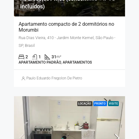
incluídos)
Apartamento compacto de 2 dormitórios no
Morumbi
Rua Dias Vieira, 410 - Jardim Monte Kemel, São Paulo -
SP, Brasil
2
1
31
m²
APARTAMENTO PADRÃO, APARTAMENTOS
Paulo Eduardo Fregolon De Pietro
LOCAÇÃO
PRONTO
VISITE