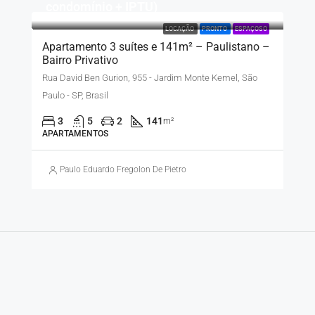
condomínio + IPTU)
LOCAÇÃO
PRONTO
ESPAÇOSO
Apartamento 3 suítes e 141m² – Paulistano –
Bairro Privativo
Rua David Ben Gurion, 955 - Jardim Monte Kemel, São
Paulo - SP, Brasil
3
5
2
141
m²
APARTAMENTOS
Paulo Eduardo Fregolon De Pietro