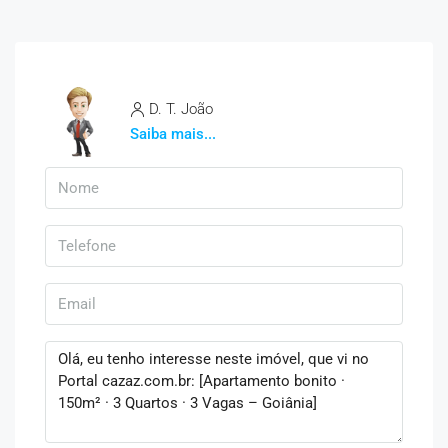
D. T. João
Saiba mais...