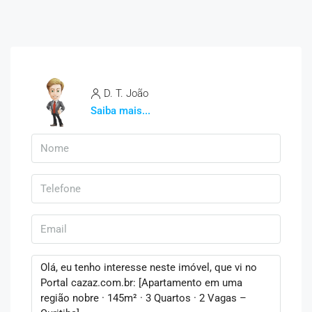
D. T. João
Saiba mais...