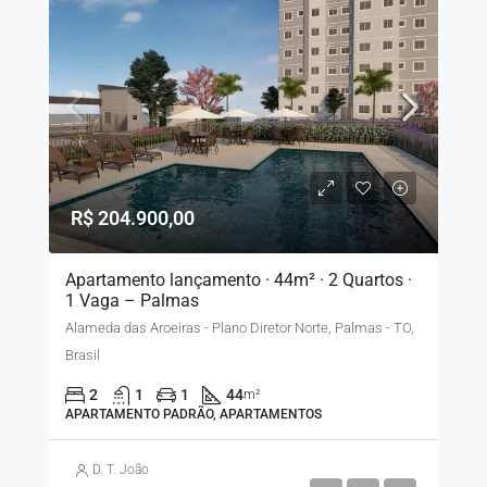
R$ 204.900,00
Apartamento lançamento · 44m² · 2 Quartos ·
1 Vaga – Palmas
Alameda das Aroeiras - Plano Diretor Norte, Palmas - TO,
Brasil
2
1
1
44
m²
APARTAMENTO PADRÃO, APARTAMENTOS
D. T. João