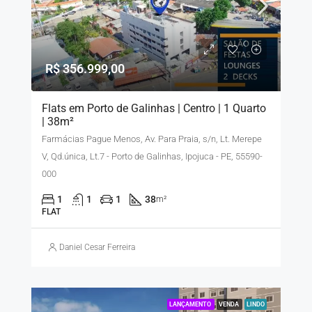
R$ 356.999,00
Flats em Porto de Galinhas | Centro | 1 Quarto
| 38m²
Farmácias Pague Menos, Av. Para Praia, s/n, Lt. Merepe
V, Qd.única, Lt.7 - Porto de Galinhas, Ipojuca - PE, 55590-
000
1
1
1
38
m²
FLAT
Daniel Cesar Ferreira
LANÇAMENTO
VENDA
LINDO