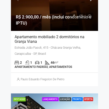
R$ 2.900,00 / mês (inclui condomínio e
IPTU)
Apartamento mobiliado 2 dormitórios na
Granja Viana
Estrada João Fasoli, 415 - Chácara Granja Velha,
Carapicuíba - SP, Brasil
2
1
1
46
m²
APARTAMENTO PADRÃO, APARTAMENTOS
Paulo Eduardo Fregolon De Pietro
LANÇAMENTO
LOCAÇÃO
PRONTO
OFERTA
DESTAQUE