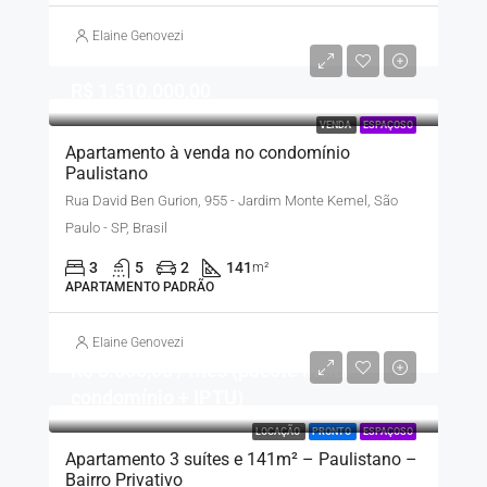
Elaine Genovezi
R$ 1.510.000,00
VENDA
ESPAÇOSO
Apartamento à venda no condomínio
Paulistano
Rua David Ben Gurion, 955 - Jardim Monte Kemel, São
Paulo - SP, Brasil
3
5
2
141
m²
APARTAMENTO PADRÃO
Elaine Genovezi
R$ 8.500,00 / mês (pacote inclui
condomínio + IPTU)
LOCAÇÃO
PRONTO
ESPAÇOSO
Apartamento 3 suítes e 141m² – Paulistano –
Bairro Privativo