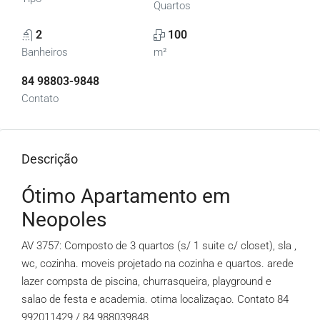
Quartos
2
100
Banheiros
m²
84 98803-9848
Contato
Descrição
Ótimo Apartamento em
Neopoles
AV 3757: Composto de 3 quartos (s/ 1 suite c/ closet), sla ,
wc, cozinha. moveis projetado na cozinha e quartos. arede
lazer compsta de piscina, churrasqueira, playground e
salao de festa e academia. otima localizaçao. Contato 84
992011429 / 84 988039848