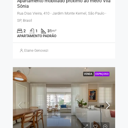
Apartamento mobiliado próximo ao metrô Vila
Sônia
Rua Dias Vieira, 410 - Jardim Monte Kemel, São Paulo -
SP, Brasil
2
1
31
m²
APARTAMENTO PADRÃO
Elaine Genovezi
VENDA
ESPAÇOSO