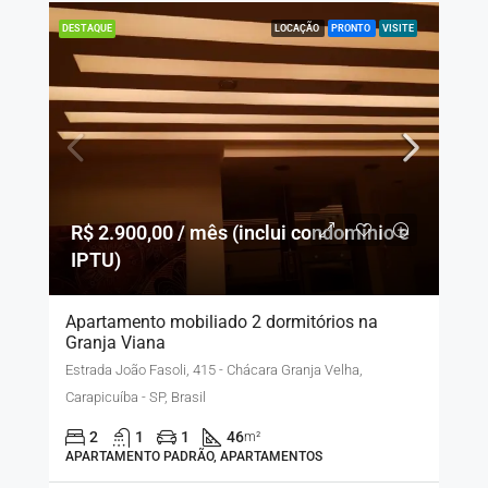
LOCAÇÃO
PRONTO
VISITE
DESTAQUE
R$ 2.900,00 / mês (inclui condomínio e
IPTU)
Apartamento mobiliado 2 dormitórios na
Granja Viana
Estrada João Fasoli, 415 - Chácara Granja Velha,
Carapicuíba - SP, Brasil
2
1
1
46
m²
APARTAMENTO PADRÃO, APARTAMENTOS