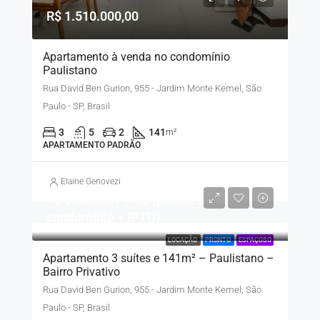
R$ 1.510.000,00
Apartamento à venda no condomínio
Paulistano
Rua David Ben Gurion, 955 - Jardim Monte Kemel, São
Paulo - SP, Brasil
3
5
2
141
m²
APARTAMENTO PADRÃO
Elaine Genovezi
R$ 8.500,00 / mês (pacote inclui
condomínio + IPTU)
LOCAÇÃO
PRONTO
ESPAÇOSO
Apartamento 3 suítes e 141m² – Paulistano –
Bairro Privativo
Rua David Ben Gurion, 955 - Jardim Monte Kemel, São
Paulo - SP, Brasil