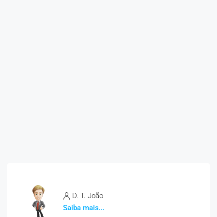
D. T. João
Saiba mais...