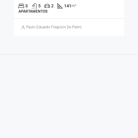
3
5
2
141
m²
APARTAMENTOS
Paulo Eduardo Fregolon De Pietro