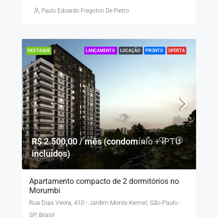
Paulo Eduardo Fregolon De Pietro
LANÇAMENTO
LOCAÇÃO
PRONTO
OFERTA
DESTAQUE
R$ 2.500,00 / mês (condomínio + IPTU
incluídos)
Apartamento compacto de 2 dormitórios no
Morumbi
Rua Dias Vieira, 410 - Jardim Monte Kemel, São Paulo -
SP, Brasil