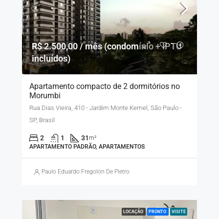
R$ 2.500,00 / mês (condomínio + IPTU
incluídos)
Apartamento compacto de 2 dormitórios no
Morumbi
Rua Dias Vieira, 410 - Jardim Monte Kemel, São Paulo -
SP, Brasil
2
1
31
m²
APARTAMENTO PADRÃO, APARTAMENTOS
Paulo Eduardo Fregolon De Pietro
LOCAÇÃO
PRONTO
VISITE