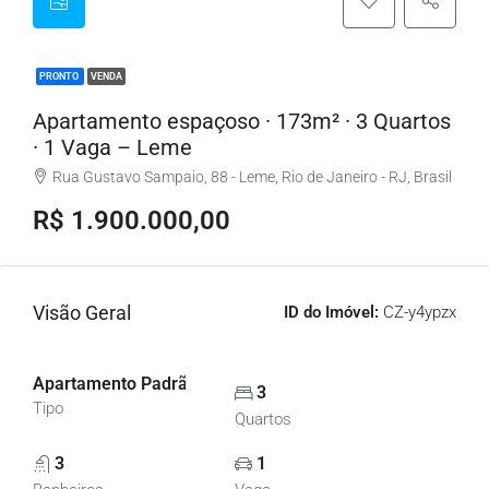
PRONTO
VENDA
Apartamento espaçoso · 173m² · 3 Quartos
· 1 Vaga – Leme
Rua Gustavo Sampaio, 88 - Leme, Rio de Janeiro - RJ, Brasil
R$ 1.900.000,00
Visão Geral
ID do Imóvel:
CZ-y4ypzx
Apartamento Padrão, Apartamentos
3
Tipo
Quartos
3
1