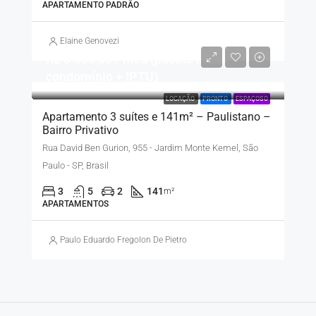
APARTAMENTO PADRÃO
Elaine Genovezi
R$ 8.500,00 / mês (pacote inclui
condomínio + IPTU)
LOCAÇÃO
PRONTO
ESPAÇOSO
Apartamento 3 suítes e 141m² – Paulistano –
Bairro Privativo
Rua David Ben Gurion, 955 - Jardim Monte Kemel, São
Paulo - SP, Brasil
3
5
2
141
m²
APARTAMENTOS
Paulo Eduardo Fregolon De Pietro