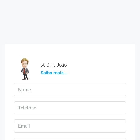
D. T. João
Saiba mais...