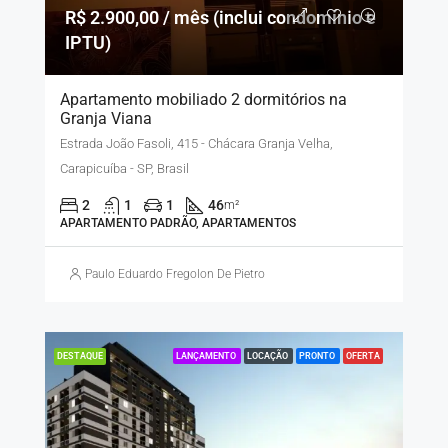
R$ 2.900,00 / mês (inclui condomínio e
IPTU)
Apartamento mobiliado 2 dormitórios na
Granja Viana
Estrada João Fasoli, 415 - Chácara Granja Velha,
Carapicuíba - SP, Brasil
2
1
1
46
m²
APARTAMENTO PADRÃO, APARTAMENTOS
Paulo Eduardo Fregolon De Pietro
LANÇAMENTO
LOCAÇÃO
PRONTO
OFERTA
DESTAQUE